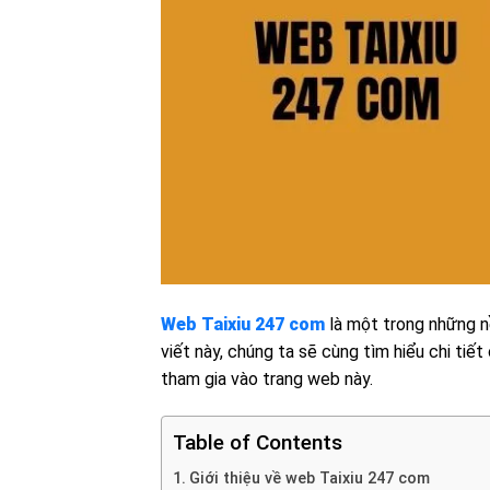
Web Taixiu 247 com
là một trong những n
viết này, chúng ta sẽ cùng tìm hiểu chi tiết
tham gia vào trang web này.
Table of Contents
Giới thiệu về web Taixiu 247 com