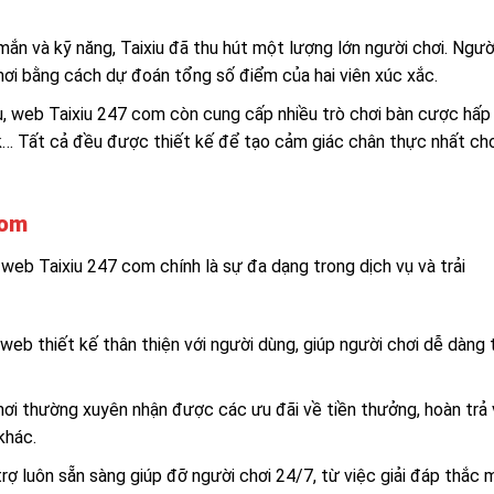
mắn và kỹ năng, Taixiu đã thu hút một lượng lớn người chơi. Ngườ
hơi bằng cách dự đoán tổng số điểm của hai viên xúc xắc.
u, web Taixiu 247 com còn cung cấp nhiều trò chơi bàn cược hấp
k… Tất cả đều được thiết kế để tạo cảm giác chân thực nhất ch
com
eb Taixiu 247 com chính là sự đa dạng trong dịch vụ và trải
web thiết kế thân thiện với người dùng, giúp người chơi dễ dàng 
hơi thường xuyên nhận được các ưu đãi về tiền thưởng, hoàn trả 
khác.
trợ luôn sẵn sàng giúp đỡ người chơi 24/7, từ việc giải đáp thắc 