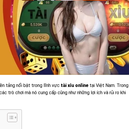
ền tảng nổi bật trong lĩnh vực
tài xỉu online
tại Việt Nam. Trong
 các trò chơi mà nó cung cấp cũng như những lợi ích và rủi ro khi