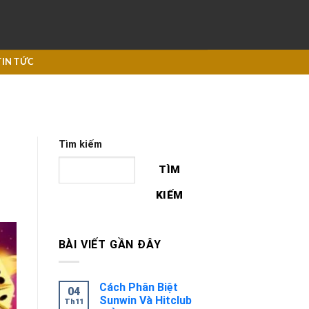
TIN TỨC
Tìm kiếm
TÌM
KIẾM
BÀI VIẾT GẦN ĐÂY
Cách Phân Biệt
04
Sunwin Và Hitclub
Th11