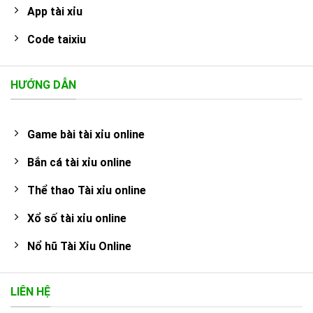
App tài xỉu
Code taixiu
HƯỚNG DẪN
Game bài tài xỉu online
Bắn cá tài xỉu online
Thể thao Tài xỉu online
Xổ số tài xỉu online
Nổ hũ Tài Xỉu Online
LIÊN HỆ