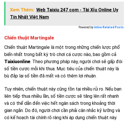
Xem Thêm:
Web Taixiu 247 com - Tài Xỉu Online Uy
Tín Nhất Việt Nam
Powered by
Inline Related Posts
Chiến thuật Martingale
Chiến thuật Martingale là một trong những chiến lược phổ
biến nhất trong bất kỳ trò chơi cá cược nào, bao gồm cả
Taixiuonline
. Theo phương pháp này, người chơi sẽ gấp đôi
số tiền cược mỗi khi thua. Mục tiêu của chiến thuật này là
bù đắp lại số tiền đã mất và có thêm lợi nhuận.
Tuy nhiên, chiến thuật này cũng tồn tại nhiều rủi ro. Nếu bạn
liên tiếp thua nhiều lần, số tiền cược sẽ tăng lên rất nhanh
và có thể dẫn đến việc hết ngân sách trong khoảng thời
gian ngắn. Do đó, người chơi cần phải cân nhắc kỹ lưỡng và
có kế hoạch tài chính rõ ràng khi áp dụng chiến thuật này.