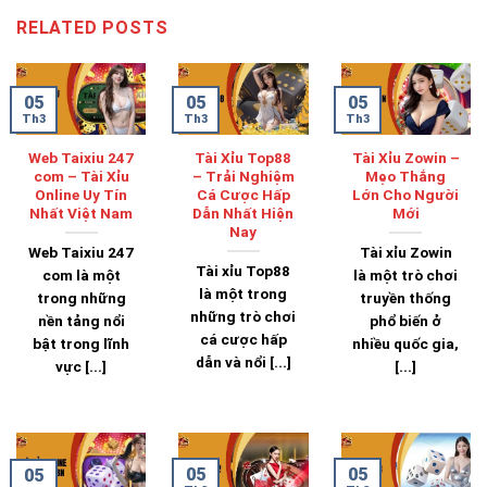
RELATED POSTS
05
05
05
Th3
Th3
Th3
Web Taixiu 247
Tài Xỉu Top88
Tài Xỉu Zowin –
com – Tài Xỉu
– Trải Nghiệm
Mẹo Thắng
Online Uy Tín
Cá Cược Hấp
Lớn Cho Người
Nhất Việt Nam
Dẫn Nhất Hiện
Mới
Nay
Web Taixiu 247
Tài xỉu Zowin
Tài xỉu Top88
com là một
là một trò chơi
là một trong
trong những
truyền thống
những trò chơi
nền tảng nổi
phổ biến ở
cá cược hấp
bật trong lĩnh
nhiều quốc gia,
dẫn và nổi [...]
vực [...]
[...]
05
05
05