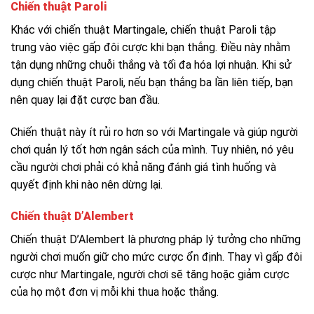
Chiến thuật Paroli
Khác với chiến thuật Martingale, chiến thuật Paroli tập
trung vào việc gấp đôi cược khi bạn thắng. Điều này nhằm
tận dụng những chuỗi thắng và tối đa hóa lợi nhuận. Khi sử
dụng chiến thuật Paroli, nếu bạn thắng ba lần liên tiếp, bạn
nên quay lại đặt cược ban đầu.
Chiến thuật này ít rủi ro hơn so với Martingale và giúp người
chơi quản lý tốt hơn ngân sách của mình. Tuy nhiên, nó yêu
cầu người chơi phải có khả năng đánh giá tình huống và
quyết định khi nào nên dừng lại.
Chiến thuật D’Alembert
Chiến thuật D’Alembert là phương pháp lý tưởng cho những
người chơi muốn giữ cho mức cược ổn định. Thay vì gấp đôi
cược như Martingale, người chơi sẽ tăng hoặc giảm cược
của họ một đơn vị mỗi khi thua hoặc thắng.