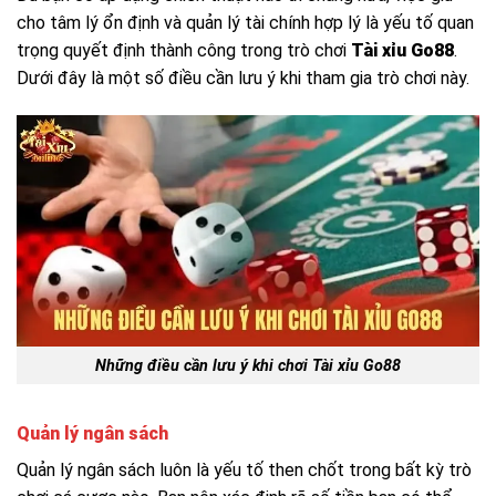
cho tâm lý ổn định và quản lý tài chính hợp lý là yếu tố quan
trọng quyết định thành công trong trò chơi
Tài xỉu Go88
.
Dưới đây là một số điều cần lưu ý khi tham gia trò chơi này.
Những điều cần lưu ý khi chơi Tài xỉu Go88
Quản lý ngân sách
Quản lý ngân sách luôn là yếu tố then chốt trong bất kỳ trò