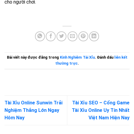
cho người chơi.
Bài viết này được đăng trong
Kinh Nghiêm Tài Xỉu
. Đánh dấu
liên kết
thường trực
.
Tài Xỉu Online Sunwin Trải
Tài Xỉu SEO – Cổng Game
Nghiệm Thắng Lớn Ngay
Tài Xỉu Online Uy Tín Nhất
Hôm Nay
Việt Nam Hiện Nay