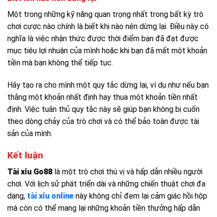
Một trong những kỹ năng quan trọng nhất trong bất kỳ trò
chơi cược nào chính là biết khi nào nên dừng lại. Điều này có
nghĩa là việc nhận thức được thời điểm bạn đã đạt được
mục tiêu lợi nhuận của mình hoặc khi bạn đã mất một khoản
tiền mà bạn không thể tiếp tục.
Hãy tạo ra cho mình một quy tắc dừng lại, ví dụ như nếu bạn
thắng một khoản nhất định hay thua một khoản tiền nhất
định. Việc tuân thủ quy tắc này sẽ giúp bạn không bị cuốn
theo dòng chảy của trò chơi và có thể bảo toàn được tài
sản của mình.
Kết luận
Tài xỉu Go88
là một trò chơi thú vị và hấp dẫn nhiều người
chơi. Với lịch sử phát triển dài và những chiến thuật chơi đa
dạng,
tài xỉu online
này không chỉ đem lại cảm giác hồi hộp
mà còn có thể mang lại những khoản tiền thưởng hấp dẫn