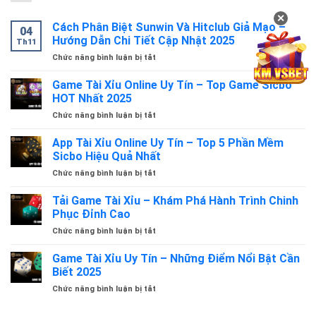
✕
Cách Phân Biệt Sunwin Và Hitclub Giả Mạo –
04
Hướng Dẫn Chi Tiết Cập Nhật 2025
Th11
Chức năng bình luận bị tắt
ở
Cách
Phân
Game Tài Xỉu Online Uy Tín – Top Game Sicbo
Biệt
HOT Nhất 2025
Sunwin
Chức năng bình luận bị tắt
ở
Và
Game
Hitclub
Tài
App Tài Xỉu Online Uy Tín – Top 5 Phần Mềm
Giả
Xỉu
Mạo
Sicbo Hiệu Quả Nhất
Online
–
Chức năng bình luận bị tắt
ở
Uy
Hướng
App
Tín
Dẫn
Tài
Tải Game Tài Xỉu – Khám Phá Hành Trình Chinh
–
Chi
Xỉu
Top
Phục Đỉnh Cao
Tiết
Online
Game
Cập
Chức năng bình luận bị tắt
ở
Uy
Sicbo
Nhật
Tải
Tín
HOT
2025
Game
Game Tài Xỉu Uy Tín – Những Điểm Nổi Bật Cần
–
Nhất
Tài
Top
Biết 2025
2025
Xỉu
5
Chức năng bình luận bị tắt
ở
–
Phần
Game
Khám
Mềm
Tài
Phá