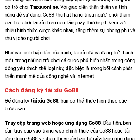
có trò chơi
Taixiuonline
. Với giao diện thân thiện và tính
năng dễ sử dụng, Go88 thu hút hàng triệu người chơi tham
gia. Trò chơi tài xỉu trên nền tảng này thường đi kèm với
nhiều hình thức cược khác nhau, tăng thêm sự phong phú và
thú vị cho người chơi.
Nhờ vào sức hấp dẫn của mình, tài xỉu đã và đang trở thành
một trong những trò chơi cá cược phổ biến nhất trong cộng
đồng yêu thích thể loại này, đặc biệt là trong bối cảnh phát
triển mạnh mẽ của công nghệ và Internet.
Cách đăng ký tài xỉu Go88
Để đăng ký
tài xỉu Go88
, bạn có thể thực hiện theo các
bước sau:
Truy cập trang web hoặc ứng dụng Go88
: Đầu tiên, bạn
cần truy cập vào trang web chính thức của Go88 hoặc tải
ứng dụng Go88 về điện thoại của bạn từ cửa hàng ứng dụng