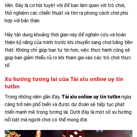
tiền. Đây là cơ hội tuyệt vời để bạn làm quen với trò chơi,
thử nghiệm các chiến thuật và tìm ra phong cách chơi phù
hợp với bản thân.
Hãy tận dụng khoảng thời gian này để nghiên cứu và hoàn
thiện kỹ năng của mình trước khi chuyển sang chơi bằng tiền
thật. Không chỉ giúp bạn tự tin hơn, việc thực hành cũng sẽ
giúp bạn giảm thiểu rủi ro khi tham gia vào các trò chơi thực
tế.
Xu hướng tương lai của Tài xỉu online uy tín
tutbn
Trong những năm gần đây,
Tài xỉu online uy tín tutbn
ngày
càng trở nên phổ biến và được dự đoán sẽ tiếp tục phát
triển mạnh mẽ trong tương lai. Dưới đây là một số xu hướng
nổi bật mà người chơi có thể mong đợi.