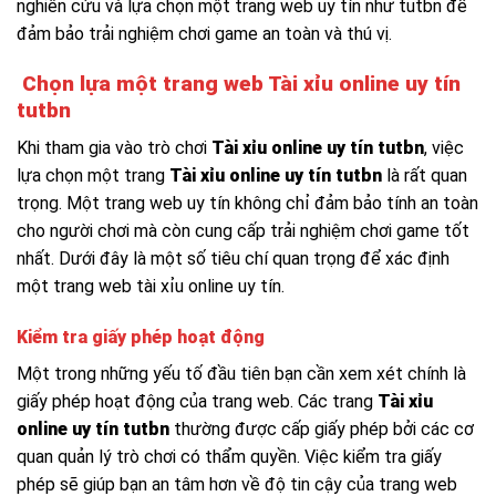
nghiên cứu và lựa chọn một trang web uy tín như tutbn để
đảm bảo trải nghiệm chơi game an toàn và thú vị.
Chọn lựa một trang web Tài xỉu online uy tín
tutbn
Khi tham gia vào trò chơi
Tài xỉu online uy tín tutbn
, việc
lựa chọn một trang
Tài xỉu online uy tín tutbn
là rất quan
trọng. Một trang web uy tín không chỉ đảm bảo tính an toàn
cho người chơi mà còn cung cấp trải nghiệm chơi game tốt
nhất. Dưới đây là một số tiêu chí quan trọng để xác định
một trang web tài xỉu online uy tín.
Kiểm tra giấy phép hoạt động
Một trong những yếu tố đầu tiên bạn cần xem xét chính là
giấy phép hoạt động của trang web. Các trang
Tài xỉu
online uy tín tutbn
thường được cấp giấy phép bởi các cơ
quan quản lý trò chơi có thẩm quyền. Việc kiểm tra giấy
phép sẽ giúp bạn an tâm hơn về độ tin cậy của trang web