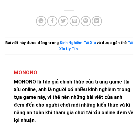
Bài viết này được đăng trong
Kinh Nghiêm Tài Xỉu
và được gắn thẻ
Tài
Xỉu Uy Tín
.
MONONO
MONONO là tác giả chính thức của trang game tài
xỉu online, anh là người có nhiều kinh nghiệm trong
tựa game này, vì thế nên những bài viết của anh
đem đến cho người chơi mới những kiến thức và kĩ
năng an toàn khi tham gia chơi tài xỉu online đem về
lợi nhuận.