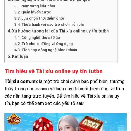
Nắm vững luật chơi
Quản lý vốn cược
Lựa chọn thời điểm chơi
Thực hành với các trò chơi miễn phí
Xu hướng tương lai của Tài xỉu online uy tín tutbn
Công nghệ thực tế ảo
Trò chơi di động và ứng dụng
Tích hợp công nghệ blockchain
Kết luận
Tìm hiều về Tài xỉu online uy tín tutbn
Tài xỉu com.mx
là một trò chơi đánh bạc phổ biến, thường
thấy trong các casino và hiện nay đã xuất hiện rộng rãi trên
các nền tảng trực tuyến. Để tìm hiểu về Tài xỉu online uy
tín, bạn có thể xem xét các yếu tố sau: