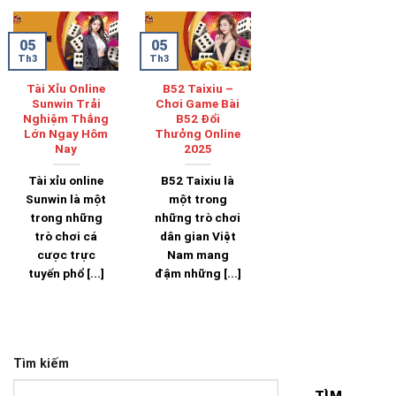
05
05
Th3
Th3
Tài Xỉu Online
B52 Taixiu –
Sunwin Trải
Chơi Game Bài
Nghiệm Thắng
B52 Đổi
Lớn Ngay Hôm
Thưởng Online
Nay
2025
Tài xỉu online
B52 Taixiu là
Sunwin là một
một trong
trong những
những trò chơi
trò chơi cá
dân gian Việt
cược trực
Nam mang
tuyến phổ [...]
đậm những [...]
Tìm kiếm