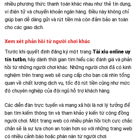
nhiều phương thức thanh toán khác nhau như thẻ tín dụng,
ví điện tử và chuyển khoản ngân hàng. Điều này không chỉ
giúp bạn dễ dàng gửi và rút tiền mà còn đảm bảo an toàn
cho các giao dịch.
Xem xét phản hồi từ người chơi khác
Trước khi quyết định đăng ký một trang
Tài xỉu online uy
tín tutbn
, hãy dành thời gian tìm hiểu các đánh giá và phản
hồi từ những người chơi khác. Những người chơi đã có kinh
nghiệm trên trang web sẽ cung cấp cho bạn cái nhìn tổng
quan về chất lượng dịch vụ, tốc độ rút tiền cũng như mức
độ chuyên nghiệp của đội ngũ hỗ trợ khách hàng.
Các diễn đàn trực tuyến và mạng xã hội là nơi lý tưởng để
bạn tìm kiếm thông tin và tham khảo ý kiến từ cộng đồng
người chơi. Một trang web có nhiều phản hồi tích cực chắc
chắn sẽ là sự lựa chọn an toàn hơn so với những trang web
có nhiều cảnh báo hoặc phàn nàn từ người chơi.