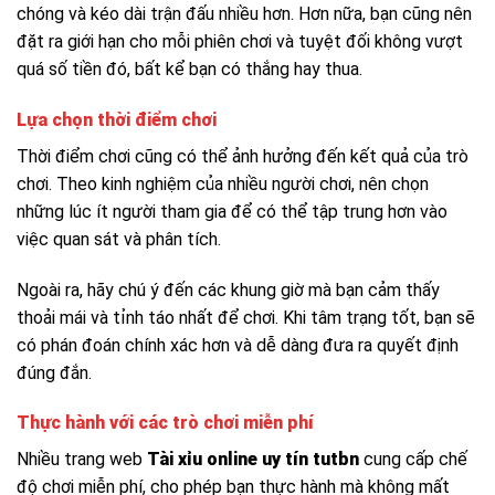
chóng và kéo dài trận đấu nhiều hơn. Hơn nữa, bạn cũng nên
đặt ra giới hạn cho mỗi phiên chơi và tuyệt đối không vượt
quá số tiền đó, bất kể bạn có thắng hay thua.
Lựa chọn thời điểm chơi
Thời điểm chơi cũng có thể ảnh hưởng đến kết quả của trò
chơi. Theo kinh nghiệm của nhiều người chơi, nên chọn
những lúc ít người tham gia để có thể tập trung hơn vào
việc quan sát và phân tích.
Ngoài ra, hãy chú ý đến các khung giờ mà bạn cảm thấy
thoải mái và tỉnh táo nhất để chơi. Khi tâm trạng tốt, bạn sẽ
có phán đoán chính xác hơn và dễ dàng đưa ra quyết định
đúng đắn.
Thực hành với các trò chơi miễn phí
Nhiều trang web
Tài xỉu online uy tín tutbn
cung cấp chế
độ chơi miễn phí, cho phép bạn thực hành mà không mất