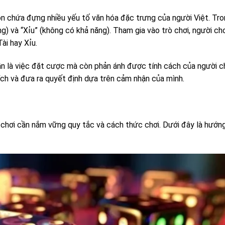
òn chứa đựng nhiều yếu tố văn hóa đặc trưng của người Việt. Tr
năng) và “Xỉu” (không có khả năng). Tham gia vào trò chơi, người ch
ài hay Xỉu.
n là việc đặt cược mà còn phản ánh được tính cách của người c
ích và đưa ra quyết định dựa trên cảm nhận của mình.
i chơi cần nắm vững quy tắc và cách thức chơi. Dưới đây là hướn