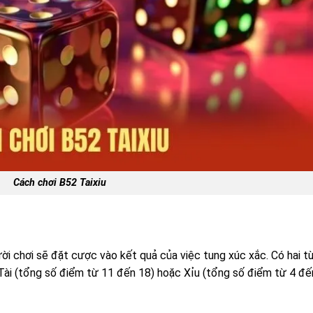
Cách chơi B52 Taixiu
ười chơi sẽ đặt cược vào kết quả của việc tung xúc xắc. Có hai t
 Tài (tổng số điểm từ 11 đến 18) hoặc Xỉu (tổng số điểm từ 4 đế