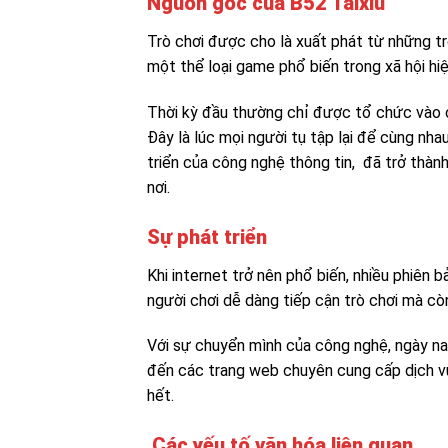
Nguồn gốc của B52 Taixiu
Trò chơi được cho là xuất phát từ những tr
một thể loại game phổ biến trong xã hội hiệ
Thời kỳ đầu thường chỉ được tổ chức vào c
Đây là lúc mọi người tụ tập lại để cùng nhau
triển của công nghệ thông tin, đã trở thàn
nơi.
Sự phát triển
Khi internet trở nên phổ biến, nhiều phiên 
người chơi dễ dàng tiếp cận trò chơi mà còn
Với sự chuyển mình của công nghệ, ngày na
đến các trang web chuyên cung cấp dịch vụ
hết.
Các yếu tố văn hóa liên quan