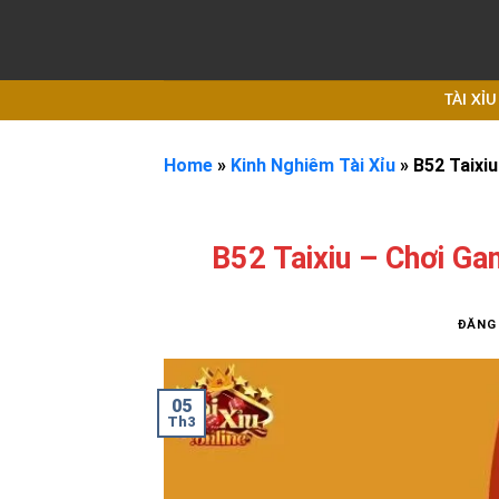
Bỏ
qua
nội
dung
TÀI XỈU
Home
»
Kinh Nghiêm Tài Xỉu
»
B52 Taixi
B52 Taixiu – Chơi G
ĐĂNG
05
Th3