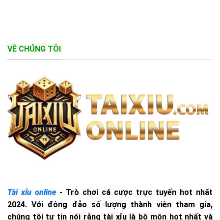
Nổi
Bật
Cần
Biết
2025
VỀ CHÚNG TÔI
Tài xỉu online
- Trò chơi cá cược trực tuyến hot nhất
2024. Với đông đảo số lượng thành viên tham gia,
chúng tôi tự tin nói rằng tài xỉu là bộ môn hot nhất và