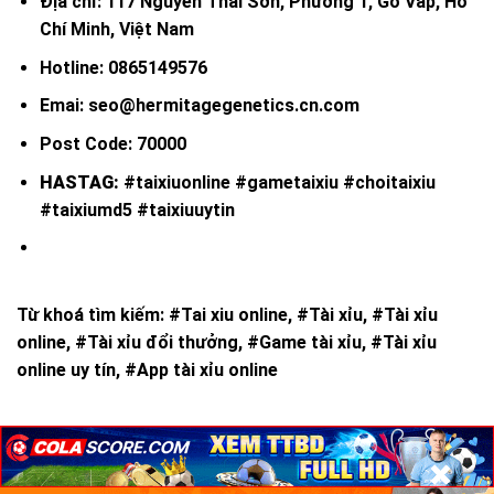
Địa chỉ: 117 Nguyễn Thái Sơn, Phường 1, Gò Vấp, Hồ
Chí Minh, Việt Nam
Hotline: 0865149576
Emai:
seo@hermitagegenetics.cn.com
Post Code: 70000
HASTAG:
#taixiuonline #gametaixiu #choitaixiu
#taixiumd5 #taixiuuytin
Từ khoá tìm kiếm: #Tai xiu online, #Tài xỉu, #Tài xỉu
online, #Tài xỉu đổi thưởng, #Game tài xỉu, #Tài xỉu
online uy tín, #App tài xỉu online
×
×
×