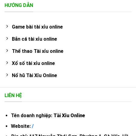
HƯỚNG DẪN
Game bài tài xỉu online
Bắn cá tài xỉu online
Thể thao Tài xỉu online
Xổ số tài xỉu online
Nổ hũ Tài Xỉu Online
LIÊN HỆ
Tên doanh nghiệp:
Tài Xỉu Online
Website:
/