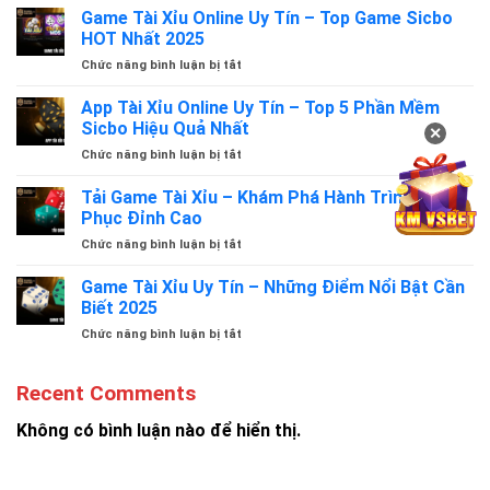
Phân
Game Tài Xỉu Online Uy Tín – Top Game Sicbo
Biệt
HOT Nhất 2025
Sunwin
Chức năng bình luận bị tắt
ở
Và
Game
Hitclub
Tài
App Tài Xỉu Online Uy Tín – Top 5 Phần Mềm
Giả
Xỉu
Mạo
Sicbo Hiệu Quả Nhất
✕
Online
–
Chức năng bình luận bị tắt
ở
Uy
Hướng
App
Tín
Dẫn
Tài
Tải Game Tài Xỉu – Khám Phá Hành Trình Chinh
–
Chi
Xỉu
Top
Phục Đỉnh Cao
Tiết
Online
Game
Cập
Chức năng bình luận bị tắt
ở
Uy
Sicbo
Nhật
Tải
Tín
HOT
2025
Game
Game Tài Xỉu Uy Tín – Những Điểm Nổi Bật Cần
–
Nhất
Tài
Top
Biết 2025
2025
Xỉu
5
Chức năng bình luận bị tắt
ở
–
Phần
Game
Khám
Mềm
Tài
Phá
Sicbo
Recent Comments
Xỉu
Hành
Hiệu
Uy
Trình
Quả
Tín
Không có bình luận nào để hiển thị.
Chinh
Nhất
–
Phục
Những
Đỉnh
Điểm
Cao