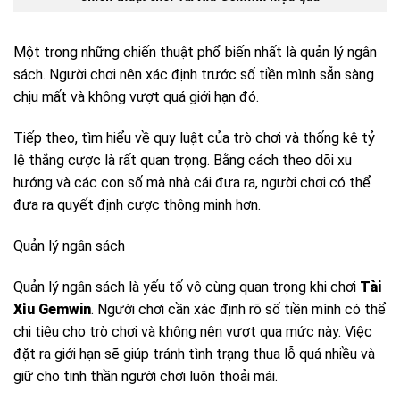
Một trong những chiến thuật phổ biến nhất là quản lý ngân
sách. Người chơi nên xác định trước số tiền mình sẵn sàng
chịu mất và không vượt quá giới hạn đó.
Tiếp theo, tìm hiểu về quy luật của trò chơi và thống kê tỷ
lệ thắng cược là rất quan trọng. Bằng cách theo dõi xu
hướng và các con số mà nhà cái đưa ra, người chơi có thể
đưa ra quyết định cược thông minh hơn.
Quản lý ngân sách
Quản lý ngân sách là yếu tố vô cùng quan trọng khi chơi
Tài
Xỉu Gemwin
. Người chơi cần xác định rõ số tiền mình có thể
chi tiêu cho trò chơi và không nên vượt qua mức này. Việc
đặt ra giới hạn sẽ giúp tránh tình trạng thua lỗ quá nhiều và
giữ cho tinh thần người chơi luôn thoải mái.