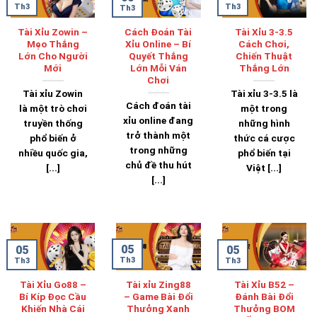
Th3
Th3
Th3
Tài Xỉu Zowin –
Cách Đoán Tài
Tài Xỉu 3-3.5
Mẹo Thắng
Xỉu Online – Bí
Cách Chơi,
Lớn Cho Người
Quyết Thắng
Chiến Thuật
Mới
Lớn Mỗi Ván
Thắng Lớn
Chơi
Tài xỉu Zowin
Tài xỉu 3-3.5 là
Cách đoán tài
là một trò chơi
một trong
xỉu online đang
truyền thống
những hình
trở thành một
phổ biến ở
thức cá cược
trong những
nhiều quốc gia,
phổ biến tại
chủ đề thu hút
[...]
Việt [...]
[...]
05
05
05
Th3
Th3
Th3
Tài Xỉu Go88 –
Tài xỉu Zing88
Tài Xỉu B52 –
Bí Kíp Đọc Cầu
– Game Bài Đổi
Đánh Bài Đổi
Khiến Nhà Cái
Thưởng Xanh
Thưởng BOM