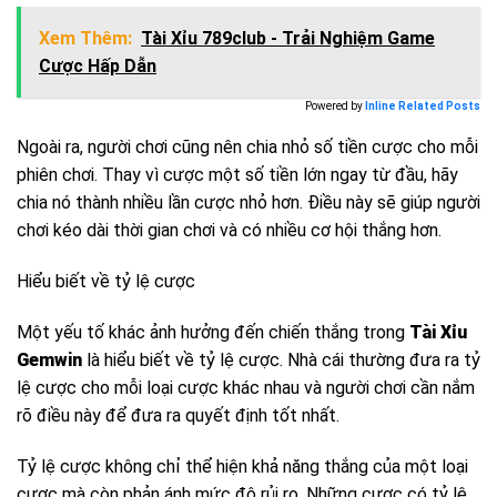
Xem Thêm:
Tài Xỉu 789club - Trải Nghiệm Game
Cược Hấp Dẫn
Powered by
Inline Related Posts
Ngoài ra, người chơi cũng nên chia nhỏ số tiền cược cho mỗi
phiên chơi. Thay vì cược một số tiền lớn ngay từ đầu, hãy
chia nó thành nhiều lần cược nhỏ hơn. Điều này sẽ giúp người
chơi kéo dài thời gian chơi và có nhiều cơ hội thắng hơn.
Hiểu biết về tỷ lệ cược
Một yếu tố khác ảnh hưởng đến chiến thắng trong
Tài Xỉu
Gemwin
là hiểu biết về tỷ lệ cược. Nhà cái thường đưa ra tỷ
lệ cược cho mỗi loại cược khác nhau và người chơi cần nắm
rõ điều này để đưa ra quyết định tốt nhất.
Tỷ lệ cược không chỉ thể hiện khả năng thắng của một loại
cược mà còn phản ánh mức độ rủi ro. Những cược có tỷ lệ