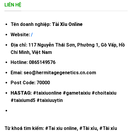
LIÊN HỆ
Tên doanh nghiệp:
Tài Xỉu Online
Website:
/
Địa chỉ: 117 Nguyễn Thái Sơn, Phường 1, Gò Vấp, Hồ
Chí Minh, Việt Nam
Hotline: 0865149576
Emai:
seo@hermitagegenetics.cn.com
Post Code: 70000
HASTAG:
#taixiuonline #gametaixiu #choitaixiu
#taixiumd5 #taixiuuytin
Từ khoá tìm kiếm: #Tai xiu online, #Tài xỉu, #Tài xỉu