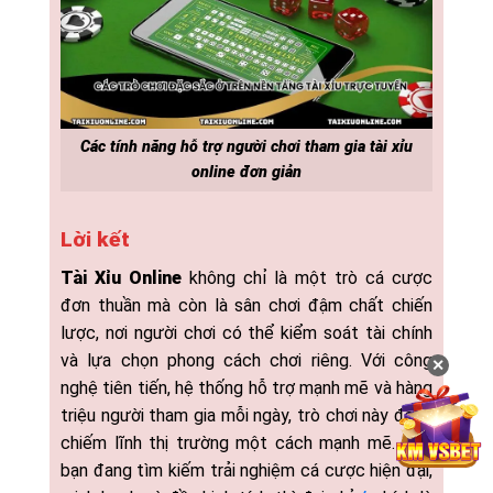
Các tính năng hỗ trợ người chơi tham gia tài xỉu
online đơn giản
Lời kết
Tài Xỉu Online
không chỉ là một trò cá cược
đơn thuần mà còn là sân chơi đậm chất chiến
lược, nơi người chơi có thể kiểm soát tài chính
và lựa chọn phong cách chơi riêng. Với công
✕
nghệ tiên tiến, hệ thống hỗ trợ mạnh mẽ và hàng
triệu người tham gia mỗi ngày, trò chơi này đang
chiếm lĩnh thị trường một cách mạnh mẽ. Nếu
bạn đang tìm kiếm trải nghiệm cá cược hiện đại,