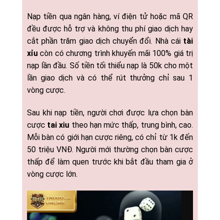
Nạp tiền qua ngân hàng, ví điện tử hoặc mã QR
đều được hỗ trợ và không thu phí giao dịch hay
cắt phần trăm giao dịch chuyển đổi. Nhà cái
tài
xỉu
còn có chương trình khuyến mãi 100% giá trị
nạp lần đầu. Số tiền tối thiểu nạp là 50k cho một
lần giao dịch và có thể rút thưởng chỉ sau 1
vòng cược.
Sau khi nạp tiền, người chơi được lựa chọn bàn
cược
tai xiu
theo hạn mức thấp, trung bình, cao.
Mỗi bàn có giới hạn cược riêng, có chỉ từ 1k đến
50 triệu VNĐ. Người mới thường chọn bàn cược
thấp để làm quen trước khi bắt đầu tham gia ở
vòng cược lớn.