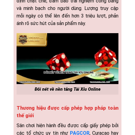
định chặt chẽ, đảm bảo trải nghiệm công bằng
và minh bạch cho người dùng. Lượng truy cập
mỗi ngày có thể lên đến hơn 3 triệu lượt, phản
ánh rõ sức hút của sản phẩm này.
Đôi nét về nền tảng Tài Xỉu Online
Thương hiệu được cấp phép hợp pháp toàn
thế giới
Sân chơi hiện hành đều được cấp giấy phép bởi
các tổ chức uy tín như
PAGCOR
, Curacao hay