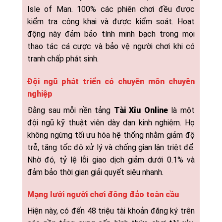
Isle of Man. 100% các phiên chơi đều được
kiểm tra công khai và được kiểm soát. Hoạt
động này đảm bảo tính minh bạch trong mọi
thao tác cá cược và bảo vệ người chơi khi có
tranh chấp phát sinh.
Đội ngũ phát triển có chuyên môn chuyên
nghiệp
Đằng sau mỗi nền tảng
Tài Xỉu Online
là một
đội ngũ kỹ thuật viên dày dạn kinh nghiệm. Họ
không ngừng tối ưu hóa hệ thống nhằm giảm độ
trễ, tăng tốc độ xử lý và chống gian lận triệt để.
Nhờ đó, tỷ lệ lỗi giao dịch giảm dưới 0.1% và
đảm bảo thời gian giải quyết siêu nhanh.
Mạng lưới người chơi đông đảo toàn cầu
Hiện này, có đến 48 triệu tài khoản đăng ký trên