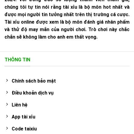
chúng tôi tự tin nói rằng tài xỉu là bộ môn hot nhất và
được mọi người tin tưởng nhất trên thị trường cá cược.
Tài xỉu online được xem là bộ môn đánh giá nhân phẩm
và thử độ may mắn của người chơi. Trò chơi này chắc
chắn sẽ không làm cho anh em thất vọng.
THÔNG TIN
Chính sách bảo mật
Điều khoản dịch vụ
Liên hệ
App tài xỉu
Code taixiu