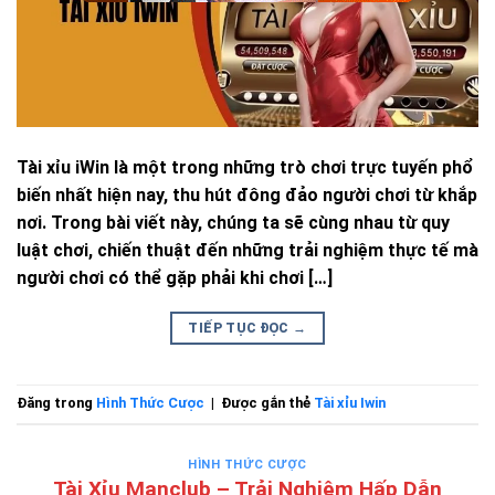
Tài xỉu iWin là một trong những trò chơi trực tuyến phổ
biến nhất hiện nay, thu hút đông đảo người chơi từ khắp
nơi. Trong bài viết này, chúng ta sẽ cùng nhau từ quy
luật chơi, chiến thuật đến những trải nghiệm thực tế mà
người chơi có thể gặp phải khi chơi […]
TIẾP TỤC ĐỌC
→
Đăng trong
Hình Thức Cược
|
Được gắn thẻ
Tài xỉu Iwin
HÌNH THỨC CƯỢC
Tài Xỉu Manclub – Trải Nghiệm Hấp Dẫn