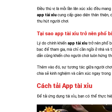
Điều thú vị là mỗi lần lăn xúc xắc đều mang 
app tài xỉu
cung cấp giao diện thân thiện,
thu hút người chơi.
Tại sao app tài xỉu trở nên phổ b
Lý do chính khiến
app tài xỉu
trở nên phổ bi
bạc để tham gia, mà chỉ cần ngồi ở nhà và 
dẫn cũng khiến cho người chơi luôn hứng th
Thêm vào đó, sự tương tác giữa người chơi 
chia sẻ kinh nghiệm và cảm xúc ngay trong q
Cách tải App tài xỉu
Để tải ứng dụng tài xỉu, bạn có thể thực h