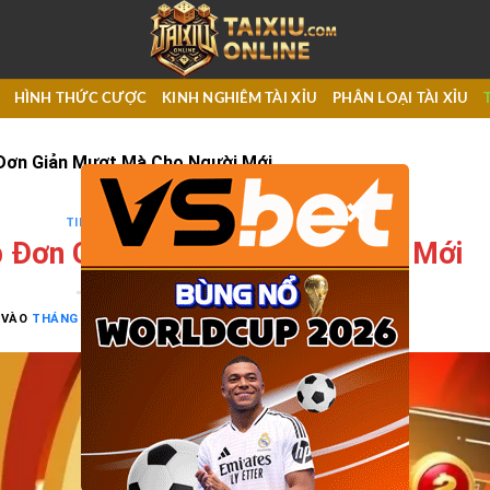
HÌNH THỨC CƯỢC
KINH NGHIÊM TÀI XỈU
PHÂN LOẠI TÀI XỈU
p Đơn Giản Mượt Mà Cho Người Mới
×
TIN TỨC
pp Đơn Giản Mượt Mà Cho Người Mới
 VÀO
THÁNG 3 5, 2025
BỞI
MONONO