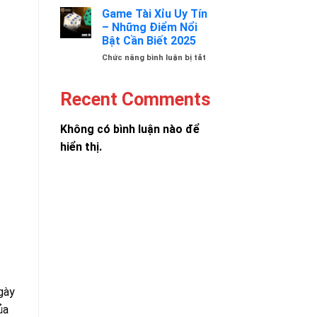
5
Game
Game Tài Xỉu Uy Tín
Phần
Tài
– Những Điểm Nổi
Mềm
Xỉu
Bật Cần Biết 2025
Sicbo
–
Chức năng bình luận bị tắt
Hiệu
ở
Khám
Quả
Game
Phá
Nhất
Tài
Hành
Recent Comments
Xỉu
Trình
Uy
Chinh
Tín
Phục
Không có bình luận nào để
–
Đỉnh
Những
Cao
hiển thị.
Điểm
Nổi
Bật
Cần
Biết
2025
Ngày
ủa