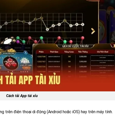
Cách tải App tài xỉu
ụng trên điện thoại di động (Android hoặc iOS) hay trên máy tính.