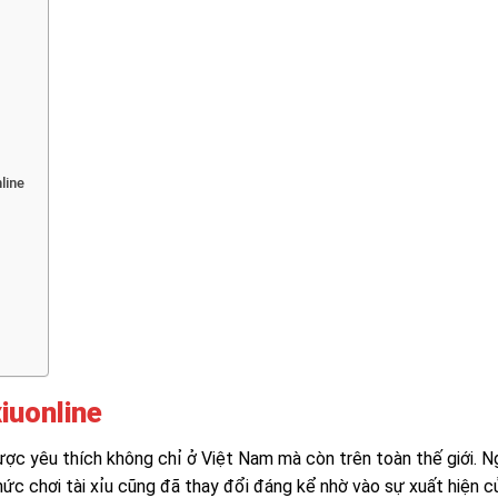
line
iuonline
 được yêu thích không chỉ ở Việt Nam mà còn trên toàn thế giới. 
thức chơi tài xỉu cũng đã thay đổi đáng kể nhờ vào sự xuất hiện c