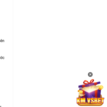
iên
ước
✕