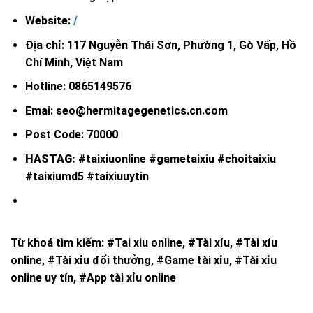
Website:
/
Địa chỉ: 117 Nguyễn Thái Sơn, Phường 1, Gò Vấp, Hồ
Chí Minh, Việt Nam
Hotline: 0865149576
Emai:
seo@hermitagegenetics.cn.com
Post Code: 70000
HASTAG:
#taixiuonline #gametaixiu #choitaixiu
#taixiumd5 #taixiuuytin
Từ khoá tìm kiếm: #Tai xiu online, #Tài xỉu, #Tài xỉu
online, #Tài xỉu đổi thưởng, #Game tài xỉu, #Tài xỉu
online uy tín, #App tài xỉu online