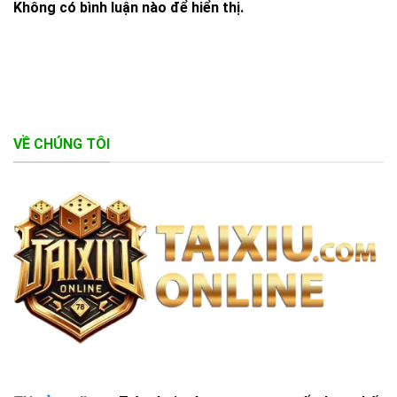
Tín
Không có bình luận nào để hiển thị.
Chinh
Nhất
–
Phục
Những
Đỉnh
Điểm
Cao
Nổi
Bật
Cần
Biết
2025
VỀ CHÚNG TÔI