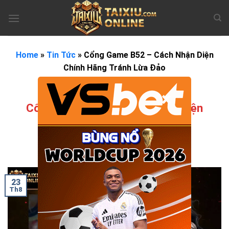
Bỏ
qua
nội
dung
Home
»
Tin Tức
»
Cổng Game B52 – Cách Nhận Diện
Chính Hãng Tránh Lừa Đảo
×
TIN TỨC
Cổng Game B52 – Cách Nhận Diện
Chính Hãng Tránh Lừa Đảo
ĐĂNG VÀO
THÁNG 8 23, 2025
BỞI
MONONO
23
Th8