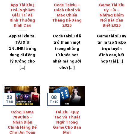
App Tài Xỉu |
Code Taixiu –
Game Tài Xỉu
Trải Nghiệm
Cách Chơi Và
Uy Tín –
Giải Trí Và
Mẹo Chiến
Những Điểm
Rinh Thưởng
Thắng Dễ Dàng
Nổi Bật Cần
Đỉnh Cao
2025
Biết 2025
App tài xỉu tại
Code taixiu đã
Game tài xỉu uy
TÀI XỈU
trở thành một
tín là trò Sicbo
ONLINE là ứng
trong những
trực tuyến
dụng di động
từ khóa hot
đỉnh cao, kết
lý tưởng cho
nhất mà người
hợp trải [...]
[...]
chơi [...]
23
08
Th8
Th10
Cổng Game
Tai Xiu -Quy
789Club –
Tắc Và Thuật
Nhận Diện
Ngữ Trong
Chính Hãng Để
Game Cho Bạn
Chơi An Toàn
Mới