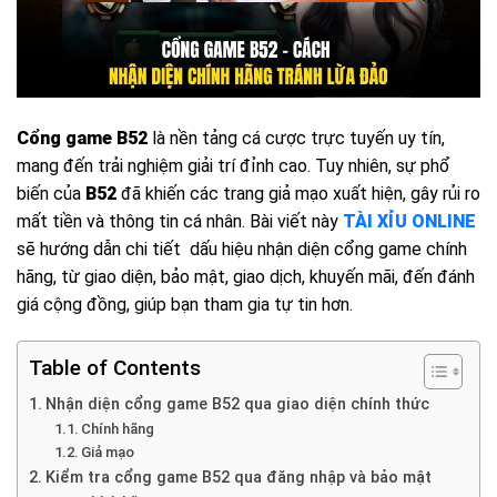
Cổng game B52
là nền tảng cá cược trực tuyến uy tín,
mang đến trải nghiệm giải trí đỉnh cao. Tuy nhiên, sự phổ
biến của
B52
đã khiến các trang giả mạo xuất hiện, gây rủi ro
mất tiền và thông tin cá nhân. Bài viết này
TÀI XỈU ONLINE
sẽ hướng dẫn chi tiết dấu hiệu nhận diện cổng game chính
hãng, từ giao diện, bảo mật, giao dịch, khuyến mãi, đến đánh
giá cộng đồng, giúp bạn tham gia tự tin hơn.
Table of Contents
Nhận diện cổng game B52 qua giao diện chính thức
Chính hãng
Giả mạo
Kiểm tra cổng game B52 qua đăng nhập và bảo mật