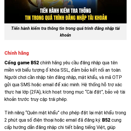
Tiến hành kiểm tra thông tin trong quá trình đăng nhập tài
khoản
Chính hãng
Cổng game B52
chính hãng yêu cầu đăng nhập qua tên
miền với biểu tượng ổ khóa SSL, đảm bảo kết nối an toàn.
Người chơi cần nhập tên đăng nhập, mật khẩu, và mã OTP
gửi qua SMS hoặc email để xác minh. Hệ thống hỗ trợ xác
thực hai lớp (2FA), kích hoạt trong mục “Cài đặt”, bảo vệ tài
khoản trước truy cập trái phép.
Tính năng “Quên mật khẩu” cho phép đặt lại mật khẩu trong
2 phút qua số điện thoại hoặc email đã đăng ký.
B52
cung
cấp hướng dẫn đăng nhập chi tiết bằng tiếng Việt, giúp