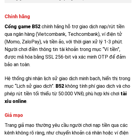
Chính hãng
Cổng game B52
chính hãng hỗ trợ giao dịch nạp/rút tiền
qua ngân hàng (Vietcombank, Techcombank), ví điện tử
(Momo, ZaloPay), và tiền ảo, với thời gian xử lý 1-3 phút.
Người chơi điền thông tin tài khoản trong mục “Ví tiền”,
được mã hóa bằng SSL 256-bit và xác minh OTP để đảm
bảo an toàn.
Hệ thống ghi nhận lịch sử giao dịch minh bạch, hiển thị trong
mục “Lịch sử giao dịch”.
B52
không tính phí giao dịch và cho
phép rút tiền tối thiểu từ 50.000 VNĐ, phù hợp khi chơi
tài
xỉu online
.
Giả mạo
Trang giả mạo thường yêu cầu người chơi nạp tiền qua các
kênh không rõ ràng, như chuyển khoản cá nhân hoặc ví điện