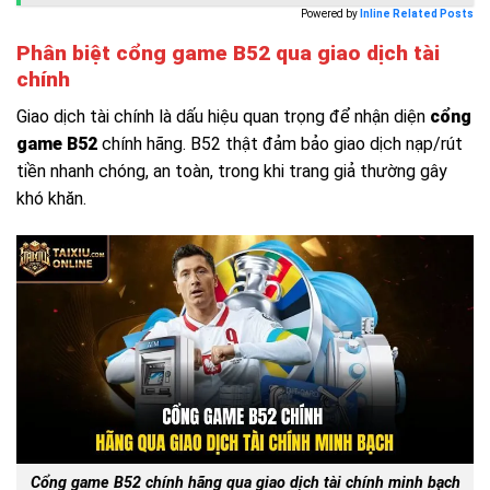
Powered by
Inline Related Posts
Phân biệt cổng game B52 qua giao dịch tài
chính
Giao dịch tài chính là dấu hiệu quan trọng để nhận diện
cổng
game B52
chính hãng. B52 thật đảm bảo giao dịch nạp/rút
tiền nhanh chóng, an toàn, trong khi trang giả thường gây
khó khăn.
Cổng game B52 chính hãng qua giao dịch tài chính minh bạch