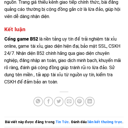
nguồn. Trang giả thiếu kênh giao tiếp chính thức, bài đăng
quảng cáo thường bị cộng đồng gắn cờ là lừa đảo, giúp hội
viên dễ dàng nhận diện.
Kết luận
Cổng game B52
là nền tảng uy tín để trải nghiệm tài xỉu
online, game tài xỉu, giao diện hiện đại, bảo mật SSL, CSKH
24/7. Nhận diện B52 chính hãng qua giao diện chuyên
nghiệp, đăng nhập an toàn, giao dịch minh bạch, khuyến mãi
rõ ràng, đánh giá cộng đồng giúp tránh rủi ro lừa đảo. Sử
dụng tên miền , tải app tài xỉu từ nguồn uy tín, kiểm tra
CSKH để đảm bảo an toàn.
Bài viết này được đăng trong
Tin Tức
. Đánh dấu
liên kết thường trực
.