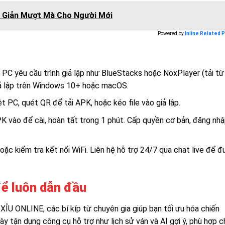
ơn Giản Mượt Mà Cho Người Mới
Powered by
Inline Related 
 PC yêu cầu trình giả lập như BlueStacks hoặc NoxPlayer (tải từ
iả lập trên Windows 10+ hoặc macOS.
t PC, quét QR để tải APK, hoặc kéo file vào giả lập.
PK vào để cài, hoàn tất trong 1 phút. Cấp quyền cơ bản, đăng nh
hoặc kiểm tra kết nối WiFi. Liên hệ hỗ trợ 24/7 qua chat live để 
 để luôn dẫn đầu
 XỈU ONLINE, các bí kíp từ chuyên gia giúp bạn tối ưu hóa chiến
y tận dụng công cụ hỗ trợ như lịch sử ván và AI gợi ý, phù hợp c