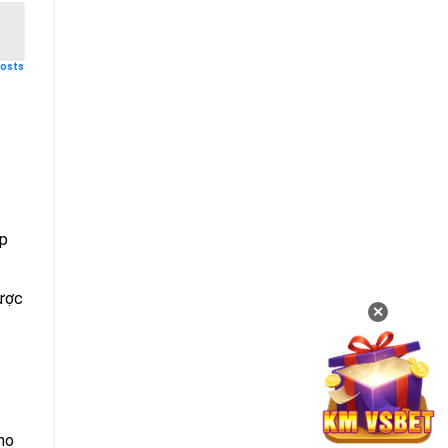
Posts
ập
được
✕
ho