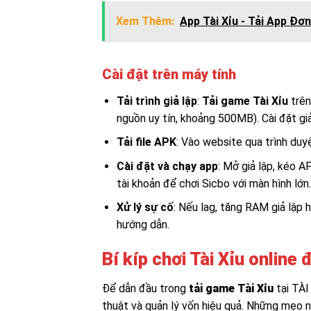
Xem Thêm:
App Tài Xỉu - Tải App Đ
Cài đặt trên máy tính
Tải trình giả lập
:
Tải game Tài Xỉu
trên
nguồn uy tín, khoảng 500MB). Cài đặt g
Tải file APK
: Vào website qua trình duyệ
Cài đặt và chạy app
: Mở giả lập, kéo A
tài khoản để chơi Sicbo với màn hình lớn.
Xử lý sự cố
: Nếu lag, tăng RAM giả lập 
hướng dẫn.
Bí kíp chơi Tài Xỉu online
Để dẫn đầu trong
tải game Tài Xỉu
tại TÀI
thuật và quản lý vốn hiệu quả. Những mẹo nà