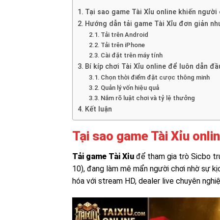
Tại sao game Tài Xỉu online khiến người
Hướng dẫn tải game Tài Xỉu đơn giản như
Tải trên Android
Tải trên iPhone
Cài đặt trên máy tính
Bí kíp chơi Tài Xỉu online để luôn dẫn đầ
Chọn thời điểm đặt cược thông minh
Quản lý vốn hiệu quả
Nắm rõ luật chơi và tỷ lệ thưởng
Kết luận
Tại sao game Tài Xỉu onli
Tải game Tài Xỉu
để tham gia trò Sicbo trự
10), đang làm mê mẩn người chơi nhờ sự kịc
hóa với stream HD, dealer live chuyên nghiệp