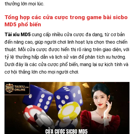
thưởng lớn mọi lúc.
Tổng hợp các cửa cược trong game bài sicbo
MD5 phổ biến
Tài xỉu MD5
cung cấp nhiều cửa cược đa dạng, từ cơ bản
đến nâng cao, giúp người chơi linh hoạt lựa chọn theo chiến
thuật. Mỗi cửa cược được hiển thị rõ ràng trên giao diện, với
tỷ lệ thưởng hấp dẫn và lịch sử ván để phân tích xu hướng.
Dưới đây là các cửa cược phổ biến, mang lại sự kịch tính và
cơ hội thắng lớn cho mọi người chơi.