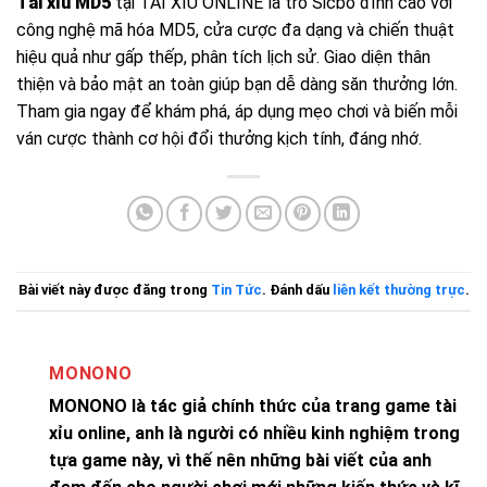
Tài xỉu MD5
tại TÀI XỈU ONLINE là trò Sicbo đỉnh cao với
công nghệ mã hóa MD5, cửa cược đa dạng và chiến thuật
hiệu quả như gấp thếp, phân tích lịch sử. Giao diện thân
thiện và bảo mật an toàn giúp bạn dễ dàng săn thưởng lớn.
Tham gia ngay để khám phá, áp dụng mẹo chơi và biến mỗi
ván cược thành cơ hội đổi thưởng kịch tính, đáng nhớ.
Bài viết này được đăng trong
Tin Tức
. Đánh dấu
liên kết thường trực
.
MONONO
MONONO là tác giả chính thức của trang game tài
xỉu online, anh là người có nhiều kinh nghiệm trong
tựa game này, vì thế nên những bài viết của anh