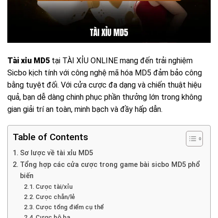
Tài xỉu MD5
tại TÀI XỈU ONLINE mang đến trải nghiệm
Sicbo kịch tính với công nghệ mã hóa MD5 đảm bảo công
bằng tuyệt đối. Với cửa cược đa dạng và chiến thuật hiệu
quả, bạn dễ dàng chinh phục phần thưởng lớn trong không
gian giải trí an toàn, minh bạch và đầy hấp dẫn.
Table of Contents
Sơ lược về tài xỉu MD5
Tổng hợp các cửa cược trong game bài sicbo MD5 phổ
biến
Cược tài/xỉu
Cược chẵn/lẻ
Cược tổng điểm cụ thể
Cược bộ ba