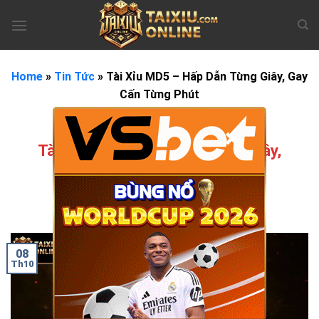
Bỏ
qua
nội
dung
Home
»
Tin Tức
»
Tài Xỉu MD5 – Hấp Dẫn Từng Giây, Gay
Cấn Từng Phút
×
TIN TỨC
Tài Xỉu MD5 – Hấp Dẫn Từng Giây,
Gay Cấn Từng Phút
ĐĂNG VÀO
THÁNG 10 8, 2025
BỞI
MONONO
08
Th10