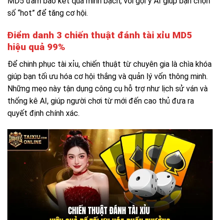
MD5 đảm bảo kết quả minh bạch, với gợi ý AI giúp bạn chọn
số “hot” để tăng cơ hội.
Điểm danh 3 chiến thuật đánh tài xỉu MD5
hiệu quả 99%
Để chinh phục tài xỉu, chiến thuật từ chuyên gia là chìa khóa
giúp bạn tối ưu hóa cơ hội thắng và quản lý vốn thông minh.
Những mẹo này tận dụng công cụ hỗ trợ như lịch sử ván và
thống kê AI, giúp người chơi từ mới đến cao thủ đưa ra
quyết định chính xác.