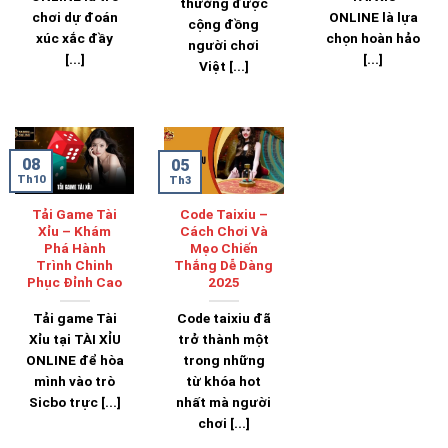
thưởng được
chơi dự đoán
ONLINE là lựa
cộng đồng
xúc xắc đầy
chọn hoàn hảo
người chơi
[...]
[...]
Việt [...]
08
05
Th10
Th3
Tải Game Tài
Code Taixiu –
Xỉu – Khám
Cách Chơi Và
Phá Hành
Mẹo Chiến
Trình Chinh
Thắng Dễ Dàng
Phục Đỉnh Cao
2025
Tải game Tài
Code taixiu đã
Xỉu tại TÀI XỈU
trở thành một
ONLINE để hòa
trong những
mình vào trò
từ khóa hot
Sicbo trực [...]
nhất mà người
chơi [...]