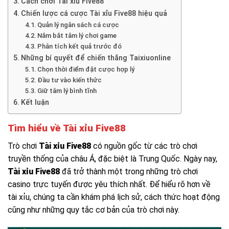
Cách chơi Tài xỉu Five88
Chiến lược cá cược Tài xỉu Five88 hiệu quả
Quản lý ngân sách cá cược
Nắm bắt tâm lý chơi game
Phân tích kết quả trước đó
Những bí quyết để chiến thắng Taixiuonline
Chọn thời điểm đặt cược hợp lý
Đầu tư vào kiến thức
Giữ tâm lý bình tĩnh
Kết luận
Tìm hiểu về Tài xỉu Five88
Trò chơi
Tài xỉu Five88
có nguồn gốc từ các trò chơi
truyền thống của châu Á, đặc biệt là Trung Quốc. Ngày nay,
Tài xỉu Five88
đã trở thành một trong những trò chơi
casino trực tuyến được yêu thích nhất. Để hiểu rõ hơn về
tài xỉu, chúng ta cần khám phá lịch sử, cách thức hoạt động
cũng như những quy tắc cơ bản của trò chơi này.