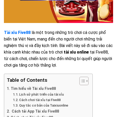
Tài xỉu Five88
là một trong những trò chơi cá cược phổ
biến tại Việt Nam, mang đến cho người chơi những trải
nghiệm thú vị và đầy kịch tính. Bài viết này sẽ đi sâu vào các
khía cạnh khác nhau của trò chơi
tài xỉu online
tại Five88,
từ cách chơi, chiến lược cho đến những bí quyết giúp người
chơi gia tăng cơ hội thắng lợi.
Table of Contents
Tìm hiểu về Tài xỉu Five88
Lịch sử phát triển của tài xỉu
Cách chơi tài xỉu tại Five88
Quy tắc cơ bản của Taixiuonline
Cách tải App Tài xỉu Five88