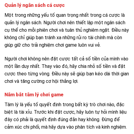
Quản lý ngân sách cá cược
Một trong những yếu tố quan trọng nhất trong cá cược là
quản lý ngân sách. Người chơi nên thiết lập một ngân sách
cụ thể cho mỗi phiên chơi và tuân thủ nghiêm ngặt. Điều này
không chỉ giúp bạn tránh xa những rủi ro tài chính mà còn
giúp giữ cho trải nghiệm chơi game luôn vui vẻ.
Người chơi không nên đặt cược tất cả số tiền của mình vào
một lần duy nhất. Thay vào đó, hãy chia nhỏ số tiền và đặt
cược theo từng vòng. Điều này sẽ giúp bạn kéo dài thời gian
chơi và tăng cường cơ hội thắng lợi.
Nắm bắt tâm lý chơi game
Tâm lý là yếu tố quyết định trong bất kỳ trò chơi nào, đặc
biệt là tài xỉu. Trước khi đặt cược, hãy luôn tự hỏi mình liệu
đây có phải là quyết định đúng đắn hay không. Đừng để
cảm xúc chi phối, mà hãy dựa vào phân tích và kinh nghiệm.