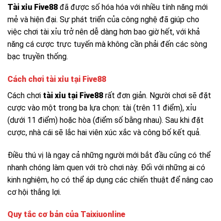
Tài xỉu Five88
đã được số hóa hóa với nhiều tính năng mới
mẻ và hiện đại. Sự phát triển của công nghệ đã giúp cho
việc chơi tài xỉu trở nên dễ dàng hơn bao giờ hết, với khả
năng cá cược trực tuyến mà không cần phải đến các sòng
bạc truyền thống.
Cách chơi tài xỉu tại Five88
Cách chơi
tài xỉu tại Five88
rất đơn giản. Người chơi sẽ đặt
cược vào một trong ba lựa chọn: tài (trên 11 điểm), xỉu
(dưới 11 điểm) hoặc hòa (điểm số bằng nhau). Sau khi đặt
cược, nhà cái sẽ lắc hai viên xúc xắc và công bố kết quả.
Điều thú vị là ngay cả những người mới bắt đầu cũng có thể
nhanh chóng làm quen với trò chơi này. Đối với những ai có
kinh nghiệm, họ có thể áp dụng các chiến thuật để nâng cao
cơ hội thắng lợi.
Quy tắc cơ bản của Taixiuonline