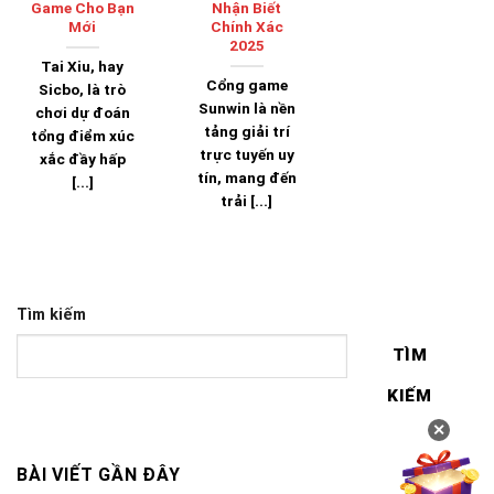
Game Cho Bạn
Nhận Biết
Mới
Chính Xác
2025
Tai Xiu, hay
Cổng game
Sicbo, là trò
Sunwin là nền
chơi dự đoán
tảng giải trí
tổng điểm xúc
trực tuyến uy
xắc đầy hấp
tín, mang đến
[...]
trải [...]
Tìm kiếm
TÌM
KIẾM
✕
BÀI VIẾT GẦN ĐÂY