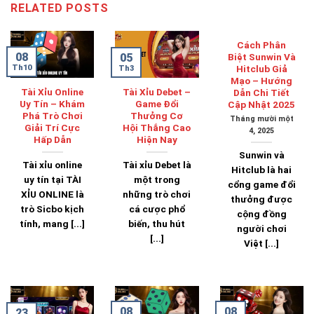
RELATED POSTS
Cách Phân
08
05
Biệt Sunwin Và
Th10
Hitclub Giả
Th3
Mạo – Hướng
Tài Xỉu Online
Tài Xỉu Debet –
Dẫn Chi Tiết
Uy Tín – Khám
Game Đổi
Cập Nhật 2025
Phá Trò Chơi
Thưởng Cơ
Tháng mười một
Giải Trí Cực
Hội Thắng Cao
4, 2025
Hấp Dẫn
Hiện Nay
Sunwin và
Tài xỉu online
Tài xỉu Debet là
Hitclub là hai
uy tín tại TÀI
một trong
cổng game đổi
XỈU ONLINE là
những trò chơi
thưởng được
trò Sicbo kịch
cá cược phổ
cộng đồng
tính, mang [...]
biến, thu hút
người chơi
[...]
Việt [...]
08
08
23