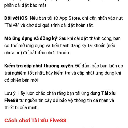
phần cài đặt bảo mật.
Đối với iOS
: Nếu bạn tải từ App Store, chỉ cần nhấn vào nút
“Tải về” và chờ đợi quá trình cài đặt hoàn tất.
Mở ứng dụng và đăng ký
: Sau khi cài đặt thành công, bạn
có thể mở ứng dụng và tiến hành đăng ký tài khoản (nếu
chưa có) để bắt đầu chơi Tài xỉu.
Kiểm tra cập nhật thường xuyên
: Để đảm bảo bạn luôn có
trải nghiệm tốt nhất, hãy kiểm tra và cập nhật ứng dụng khi
có phiên bản mới.
Lưu ý: Hãy luôn chắc chắn rằng bạn tải ứng dụng
Tài xỉu
Five88
từ nguồn tin cậy để bảo vệ thông tin cá nhân và
thiết bị của mình.
Cách chơi Tài xỉu Five88