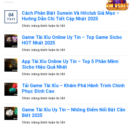
Cách Phân Biệt Sunwin Và Hitclub Giả Mạo –
04
Hướng Dẫn Chi Tiết Cập Nhật 2025
Th11
Chức năng bình luận bị tắt
ở
Cách
Phân
Game Tài Xỉu Online Uy Tín – Top Game Sicbo
Biệt
HOT Nhất 2025
Sunwin
Chức năng bình luận bị tắt
ở
Và
Game
Hitclub
Tài
App Tài Xỉu Online Uy Tín – Top 5 Phần Mềm
Giả
Xỉu
Mạo
Sicbo Hiệu Quả Nhất
Online
–
Chức năng bình luận bị tắt
ở
Uy
Hướng
App
Tín
Dẫn
Tài
Tải Game Tài Xỉu – Khám Phá Hành Trình Chinh
–
Chi
Xỉu
Top
Phục Đỉnh Cao
Tiết
Online
Game
Cập
Chức năng bình luận bị tắt
ở
Uy
Sicbo
Nhật
Tải
Tín
HOT
2025
Game
Game Tài Xỉu Uy Tín – Những Điểm Nổi Bật Cần
–
Nhất
Tài
Top
Biết 2025
2025
Xỉu
5
Chức năng bình luận bị tắt
ở
–
Phần
Game
Khám
Mềm