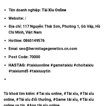
Tên doanh nghiệp:
Tài Xỉu Online
Website:
/
Địa chỉ: 117 Nguyễn Thái Sơn, Phường 1, Gò Vấp, Hồ
Chí Minh, Việt Nam
Hotline: 0865149576
Emai:
seo@hermitagegenetics.cn.com
Post Code: 70000
HASTAG:
#taixiuonline #gametaixiu #choitaixiu
#taixiumd5 #taixiuuytin
Từ khoá tìm kiếm: #Tai xiu online, #Tài xỉu, #Tài xỉu
online, #Tài xỉu đổi thưởng, #Game tài xỉu, #Tài xỉu
online uy tín, #App tài xỉu online