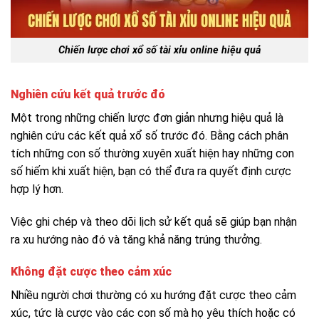
Chiến lược chơi xổ số tài xỉu online hiệu quả
Nghiên cứu kết quả trước đó
Một trong những chiến lược đơn giản nhưng hiệu quả là
nghiên cứu các kết quả xổ số trước đó. Bằng cách phân
tích những con số thường xuyên xuất hiện hay những con
số hiếm khi xuất hiện, bạn có thể đưa ra quyết định cược
hợp lý hơn.
Việc ghi chép và theo dõi lịch sử kết quả sẽ giúp bạn nhận
ra xu hướng nào đó và tăng khả năng trúng thưởng.
Không đặt cược theo cảm xúc
Nhiều người chơi thường có xu hướng đặt cược theo cảm
xúc, tức là cược vào các con số mà họ yêu thích hoặc có