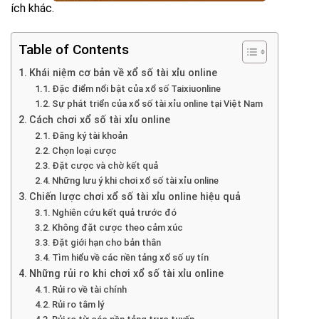
ích khác.
Table of Contents
Khái niệm cơ bản về xổ số tài xỉu online
Đặc điểm nổi bật của xổ số Taixiuonline
Sự phát triển của xổ số tài xỉu online tại Việt Nam
Cách chơi xổ số tài xỉu online
Đăng ký tài khoản
Chọn loại cược
Đặt cược và chờ kết quả
Những lưu ý khi chơi xổ số tài xỉu online
Chiến lược chơi xổ số tài xỉu online hiệu quả
Nghiên cứu kết quả trước đó
Không đặt cược theo cảm xúc
Đặt giới hạn cho bản thân
Tìm hiểu về các nền tảng xổ số uy tín
Những rủi ro khi chơi xổ số tài xỉu online
Rủi ro về tài chính
Rủi ro tâm lý