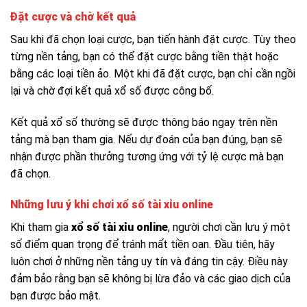
Đặt cược và chờ kết quả
Sau khi đã chọn loại cược, bạn tiến hành đặt cược. Tùy theo
từng nền tảng, bạn có thể đặt cược bằng tiền thật hoặc
bằng các loại tiền ảo. Một khi đã đặt cược, bạn chỉ cần ngồi
lại và chờ đợi kết quả xổ số được công bố.
Kết quả xổ số thường sẽ được thông báo ngay trên nền
tảng mà bạn tham gia. Nếu dự đoán của bạn đúng, bạn sẽ
nhận được phần thưởng tương ứng với tỷ lệ cược mà bạn
đã chọn.
Những lưu ý khi chơi xổ số tài xỉu online
Khi tham gia
xổ số tài xỉu online
, người chơi cần lưu ý một
số điểm quan trọng để tránh mất tiền oan. Đầu tiên, hãy
luôn chơi ở những nền tảng uy tín và đáng tin cậy. Điều này
đảm bảo rằng bạn sẽ không bị lừa đảo và các giao dịch của
bạn được bảo mật.