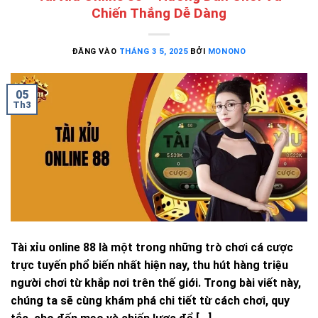
Chiến Thắng Dễ Dàng
ĐĂNG VÀO
THÁNG 3 5, 2025
BỞI
MONONO
05
Th3
Tài xỉu online 88 là một trong những trò chơi cá cược
trực tuyến phổ biến nhất hiện nay, thu hút hàng triệu
người chơi từ khắp nơi trên thế giới. Trong bài viết này,
chúng ta sẽ cùng khám phá chi tiết từ cách chơi, quy