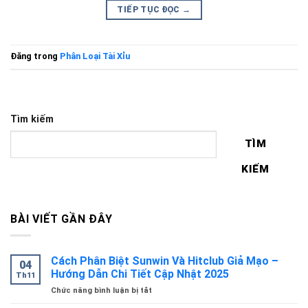
TIẾP TỤC ĐỌC
→
Đăng trong
Phân Loại Tài Xỉu
Tìm kiếm
TÌM
KIẾM
BÀI VIẾT GẦN ĐÂY
Cách Phân Biệt Sunwin Và Hitclub Giả Mạo –
04
Hướng Dẫn Chi Tiết Cập Nhật 2025
Th11
Chức năng bình luận bị tắt
ở
Cách