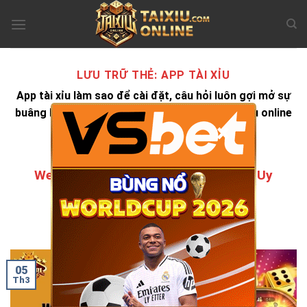
Bỏ
qua
nội
dung
LƯU TRỮ THẺ:
APP TÀI XỈU
App tài xỉu làm sao để cài đặt, câu hỏi luôn gợi mở sự
buâng khuân của người chơi khi tham gia tài xỉu online
×
KINH NGHIÊM TÀI XỈU
Web Taixiu 247 com – Tài Xỉu Online Uy
Tín Nhất Việt Nam
ĐĂNG VÀO
THÁNG 3 5, 2025
BỞI
MONONO
05
Th3