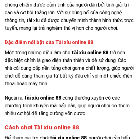
chóng chiếm được cảm tình của người dân bởi tính giải trí
cao và cơ hội thắng lớn. Với sự bùng nổ của công nghệ
thông tin, tài xỉu đã được chuyển mình thành hình thức trực
tuyến, mang lại trải nghiệm thú vị hơn cho người chơi.
Đặc điểm nổi bật của Tài xỉu online 88
Một trong những điều làm cho
tài xỉu online 88
trở nên
đặc biệt chính là giao diện thân thiện và dễ sử dụng. Các
nhà cái cung cấp nền tảng chơi game chất lượng, giúp người
chơi dễ dàng tham gia từ bất kỳ đâu chỉ với một chiếc điện
thoại hoặc máy tính.
Ngoài ra,
tài xỉu online 88
cũng thường xuyên có các
chương trình khuyến mãi hấp dẫn, giúp người chơi có thêm
nhiều cơ hội để tăng cường vốn cược.
Cách chơi Tài xỉu online 88
Để tham gia trò chơi
tài xỉu online 88
, người chơi cần hiểu