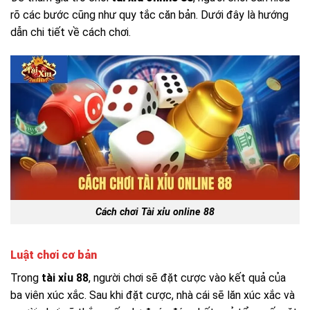
rõ các bước cũng như quy tắc căn bản. Dưới đây là hướng
dẫn chi tiết về cách chơi.
Cách chơi Tài xỉu online 88
Luật chơi cơ bản
Trong
tài xỉu 88
, người chơi sẽ đặt cược vào kết quả của
ba viên xúc xắc. Sau khi đặt cược, nhà cái sẽ lăn xúc xắc và