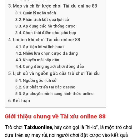
Mẹo và chiến lược chơi Tài xỉu online 88
Quản lý ngân sách
Phân tích kết quả lịch sử
Áp dụng các hệ thống cược
Chọn thời điểm chơi phù hợp
Lợi ích khi chơi Tài xỉu online 88
Sự tiện lợi và linh hoạt
Nhiều lựa chọn cược đa dạng
Khuyến mãi hấp dẫn
Cộng đồng người chơi đông đảo
Lịch sử và nguồn gốc của trò chơi Tài xỉu
Nguồn gốc lịch sử
Sự phát triển tại các casino
Sự chuyển mình sang hình thức online
Kết luận
Giới thiệu chung về Tài xỉu online 88
Trò chơi
Taixiuonline
, hay còn gọi là “hi-lo”, là một trò chơi
dựa trên sự may rủi, nơi người chơi đặt cược vào kết quả