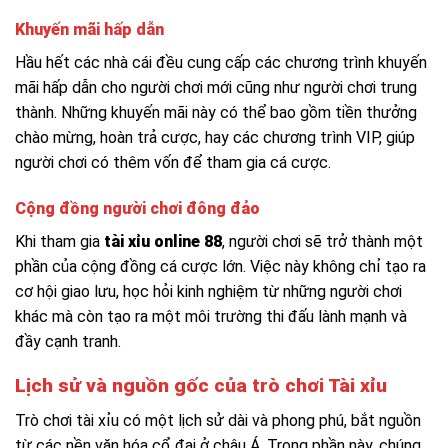
Khuyến mãi hấp dẫn
Hầu hết các nhà cái đều cung cấp các chương trình khuyến
mãi hấp dẫn cho người chơi mới cũng như người chơi trung
thành. Những khuyến mãi này có thể bao gồm tiền thưởng
chào mừng, hoàn trả cược, hay các chương trình VIP, giúp
người chơi có thêm vốn để tham gia cá cược.
Cộng đồng người chơi đông đảo
Khi tham gia
tài xỉu online 88
, người chơi sẽ trở thành một
phần của cộng đồng cá cược lớn. Việc này không chỉ tạo ra
cơ hội giao lưu, học hỏi kinh nghiệm từ những người chơi
khác mà còn tạo ra một môi trường thi đấu lành mạnh và
đầy cạnh tranh.
Lịch sử và nguồn gốc của trò chơi Tài xỉu
Trò chơi tài xỉu có một lịch sử dài và phong phú, bắt nguồn
từ các nền văn hóa cổ đại ở châu Á. Trong phần này, chúng