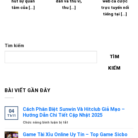
hút sự quan
dẫn và thú vị,
web cá cược
tâm của [...]
thu [...]
trực tuyến nổi
tiếng tại [...]
Tìm kiếm
TÌM
KIẾM
BÀI VIẾT GẦN ĐÂY
Cách Phân Biệt Sunwin Và Hitclub Giả Mạo –
04
Hướng Dẫn Chi Tiết Cập Nhật 2025
Th11
Chức năng bình luận bị tắt
ở
Cách
Phân
Game Tài Xỉu Online Uy Tín – Top Game Sicbo