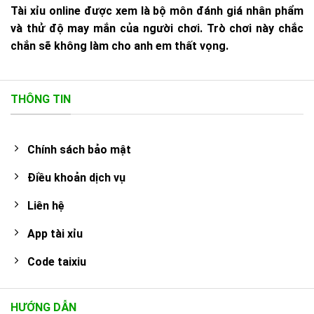
Tài xỉu online được xem là bộ môn đánh giá nhân phẩm
và thử độ may mắn của người chơi. Trò chơi này chắc
chắn sẽ không làm cho anh em thất vọng.
THÔNG TIN
Chính sách bảo mật
Điều khoản dịch vụ
Liên hệ
App tài xỉu
Code taixiu
HƯỚNG DẪN