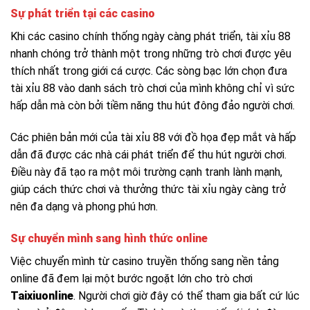
Sự phát triển tại các casino
Khi các casino chính thống ngày càng phát triển, tài xỉu 88
nhanh chóng trở thành một trong những trò chơi được yêu
thích nhất trong giới cá cược. Các sòng bạc lớn chọn đưa
tài xỉu 88 vào danh sách trò chơi của mình không chỉ vì sức
hấp dẫn mà còn bởi tiềm năng thu hút đông đảo người chơi.
Các phiên bản mới của tài xỉu 88 với đồ họa đẹp mắt và hấp
dẫn đã được các nhà cái phát triển để thu hút người chơi.
Điều này đã tạo ra một môi trường cạnh tranh lành mạnh,
giúp cách thức chơi và thưởng thức tài xỉu ngày càng trở
nên đa dạng và phong phú hơn.
Sự chuyển mình sang hình thức online
Việc chuyển mình từ casino truyền thống sang nền tảng
online đã đem lại một bước ngoặt lớn cho trò chơi
Taixiuonline
. Người chơi giờ đây có thể tham gia bất cứ lúc