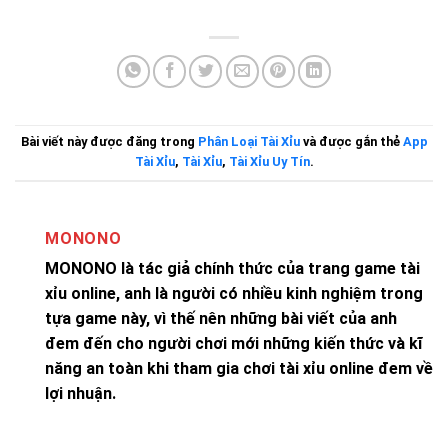
Bài viết này được đăng trong
Phân Loại Tài Xỉu
và được gắn thẻ
App
Tài Xỉu
,
Tài Xỉu
,
Tài Xỉu Uy Tín
.
MONONO
MONONO là tác giả chính thức của trang game tài
xỉu online, anh là người có nhiều kinh nghiệm trong
tựa game này, vì thế nên những bài viết của anh
đem đến cho người chơi mới những kiến thức và kĩ
năng an toàn khi tham gia chơi tài xỉu online đem về
lợi nhuận.