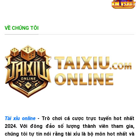
VỀ CHÚNG TÔI
Tài xỉu online
- Trò chơi cá cược trực tuyến hot nhất
2024. Với đông đảo số lượng thành viên tham gia,
chúng tôi tự tin nói rằng tài xỉu là bộ môn hot nhất và