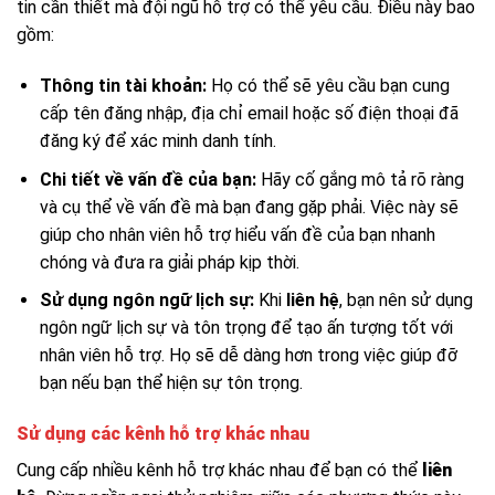
tin cần thiết mà đội ngũ hỗ trợ có thể yêu cầu. Điều này bao
gồm:
Thông tin tài khoản:
Họ có thể sẽ yêu cầu bạn cung
cấp tên đăng nhập, địa chỉ email hoặc số điện thoại đã
đăng ký để xác minh danh tính.
Chi tiết về vấn đề của bạn:
Hãy cố gắng mô tả rõ ràng
và cụ thể về vấn đề mà bạn đang gặp phải. Việc này sẽ
giúp cho nhân viên hỗ trợ hiểu vấn đề của bạn nhanh
chóng và đưa ra giải pháp kịp thời.
Sử dụng ngôn ngữ lịch sự:
Khi
liên hệ
, bạn nên sử dụng
ngôn ngữ lịch sự và tôn trọng để tạo ấn tượng tốt với
nhân viên hỗ trợ. Họ sẽ dễ dàng hơn trong việc giúp đỡ
bạn nếu bạn thể hiện sự tôn trọng.
Sử dụng các kênh hỗ trợ khác nhau
Cung cấp nhiều kênh hỗ trợ khác nhau để bạn có thể
liên