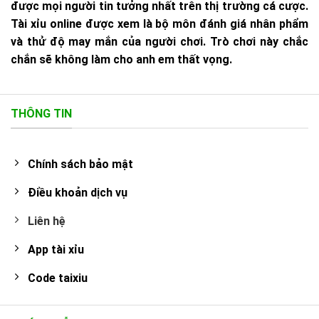
được mọi người tin tưởng nhất trên thị trường cá cược.
Tài xỉu online được xem là bộ môn đánh giá nhân phẩm
và thử độ may mắn của người chơi. Trò chơi này chắc
chắn sẽ không làm cho anh em thất vọng.
THÔNG TIN
Chính sách bảo mật
Điều khoản dịch vụ
Liên hệ
App tài xỉu
Code taixiu