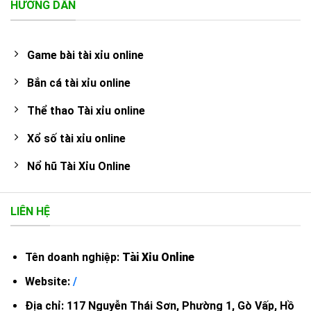
HƯỚNG DẪN
Game bài tài xỉu online
Bắn cá tài xỉu online
Thể thao Tài xỉu online
Xổ số tài xỉu online
Nổ hũ Tài Xỉu Online
LIÊN HỆ
Tên doanh nghiệp:
Tài Xỉu Online
Website:
/
Địa chỉ: 117 Nguyễn Thái Sơn, Phường 1, Gò Vấp, Hồ