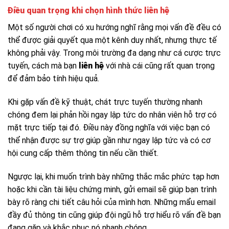
Điều quan trọng khi chọn hình thức liên hệ
Một số người chơi có xu hướng nghĩ rằng mọi vấn đề đều có
thể được giải quyết qua một kênh duy nhất, nhưng thực tế
không phải vậy. Trong môi trường đa dạng như cá cược trực
tuyến, cách mà bạn
liên hệ
với nhà cái cũng rất quan trọng
để đảm bảo tính hiệu quả.
Khi gặp vấn đề kỹ thuật, chát trực tuyến thường nhanh
chóng đem lại phản hồi ngay lập tức do nhân viên hỗ trợ có
mặt trực tiếp tại đó. Điều này đồng nghĩa với việc bạn có
thể nhận được sự trợ giúp gần như ngay lập tức và có cơ
hội cung cấp thêm thông tin nếu cần thiết.
Ngược lại, khi muốn trình bày những thắc mắc phức tạp hơn
hoặc khi cần tài liệu chứng minh, gửi email sẽ giúp bạn trình
bày rõ ràng chi tiết câu hỏi của mình hơn. Những mẩu email
đầy đủ thông tin cũng giúp đội ngũ hỗ trợ hiểu rõ vấn đề bạn
đang gặp và khắc phục nó nhanh chóng.