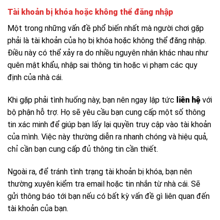
Tài khoản bị khóa hoặc không thể đăng nhập
Một trong những vấn đề phổ biến nhất mà người chơi gặp
phải là tài khoản của họ bị khóa hoặc không thể đăng nhập.
Điều này có thể xảy ra do nhiều nguyên nhân khác nhau như
quên mật khẩu, nhập sai thông tin hoặc vi phạm các quy
định của nhà cái.
Khi gặp phải tình huống này, bạn nên ngay lập tức
liên hệ
với
bộ phận hỗ trợ. Họ sẽ yêu cầu bạn cung cấp một số thông
tin xác minh để giúp bạn lấy lại quyền truy cập vào tài khoản
của mình. Việc này thường diễn ra nhanh chóng và hiệu quả,
chỉ cần bạn cung cấp đủ thông tin cần thiết.
Ngoài ra, để tránh tình trạng tài khoản bị khóa, bạn nên
thường xuyên kiểm tra email hoặc tin nhắn từ nhà cái. Sẽ
gửi thông báo tới bạn nếu có bất kỳ vấn đề gì liên quan đến
tài khoản của bạn.