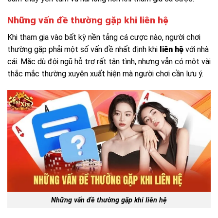
Những vấn đề thường gặp khi liên hệ
Khi tham gia vào bất kỳ nền tảng cá cược nào, người chơi
thường gặp phải một số vấn đề nhất định khi
liên hệ
với nhà
cái. Mặc dù đội ngũ hỗ trợ rất tận tình, nhưng vẫn có một vài
thắc mắc thường xuyên xuất hiện mà người chơi cần lưu ý.
Những vấn đề thường gặp khi liên hệ