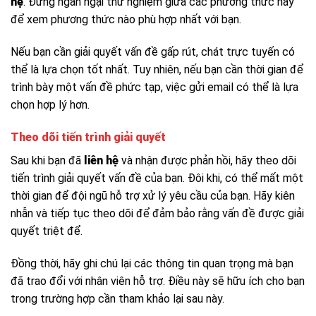
hệ
. Đừng ngần ngại thử nghiệm giữa các phương thức này
để xem phương thức nào phù hợp nhất với bạn.
Nếu bạn cần giải quyết vấn đề gấp rút, chát trực tuyến có
thể là lựa chọn tốt nhất. Tuy nhiên, nếu bạn cần thời gian để
trình bày một vấn đề phức tạp, việc gửi email có thể là lựa
chọn hợp lý hơn.
Theo dõi tiến trình giải quyết
Sau khi bạn đã
liên hệ
và nhận được phản hồi, hãy theo dõi
tiến trình giải quyết vấn đề của bạn. Đôi khi, có thể mất một
thời gian để đội ngũ hỗ trợ xử lý yêu cầu của bạn. Hãy kiên
nhẫn và tiếp tục theo dõi để đảm bảo rằng vấn đề được giải
quyết triệt để.
Đồng thời, hãy ghi chú lại các thông tin quan trọng mà bạn
đã trao đổi với nhân viên hỗ trợ. Điều này sẽ hữu ích cho bạn
trong trường hợp cần tham khảo lại sau này.