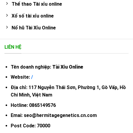
Thể thao Tài xỉu online
Xổ số tài xỉu online
Nổ hũ Tài Xỉu Online
LIÊN HỆ
Tên doanh nghiệp:
Tài Xỉu Online
Website:
/
Địa chỉ: 117 Nguyễn Thái Sơn, Phường 1, Gò Vấp, Hồ
Chí Minh, Việt Nam
Hotline: 0865149576
Emai:
seo@hermitagegenetics.cn.com
Post Code: 70000