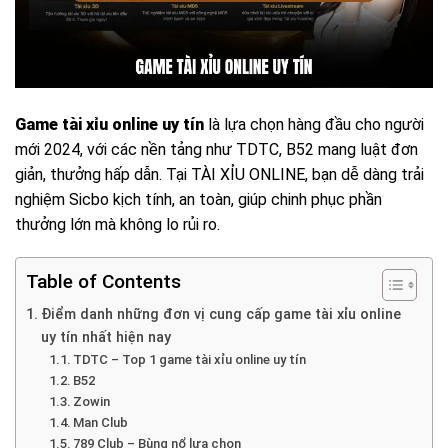
Game tài xỉu online uy tín
là lựa chọn hàng đầu cho người
mới 2024, với các nền tảng như TDTC, B52 mang luật đơn
giản, thưởng hấp dẫn. Tại TÀI XỈU ONLINE, bạn dễ dàng trải
nghiệm Sicbo kịch tính, an toàn, giúp chinh phục phần
thưởng lớn mà không lo rủi ro.
Table of Contents
Điểm danh những đơn vị cung cấp game tài xỉu online
uy tín nhất hiện nay
TDTC – Top 1 game tài xỉu online uy tín
B52
Zowin
Man Club
789 Club – Bùng nổ lựa chọn