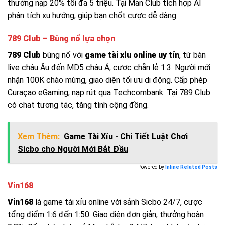
thưởng nạp 20% tối đa 5 triệu. Tại Man Club tích hợp AI
phân tích xu hướng, giúp bạn chốt cược dễ dàng.
789 Club – Bùng nổ lựa chọn
789 Club
bùng nổ với
game tài xỉu online uy tín
, từ bàn
live châu Âu đến MD5 châu Á, cược chẵn lẻ 1:3. Người mới
nhận 100K chào mừng, giao diện tối ưu di động. Cấp phép
Curaçao eGaming, nạp rút qua Techcombank. Tại 789 Club
có chat tương tác, tăng tính cộng đồng.
Xem Thêm:
Game Tài Xỉu - Chi Tiết Luật Chơi
Sicbo cho Người Mới Bắt Đầu
Powered by
Inline Related Posts
Vin168
Vin168
là game tài xỉu online
với sảnh Sicbo 24/7, cược
tổng điểm 1:6 đến 1:50. Giao diện đơn giản, thưởng hoàn