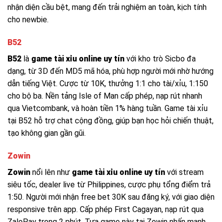
nhận diện cầu bệt, mang đến trải nghiệm an toàn, kịch tính
cho newbie.
B52
B52
là
game tài xỉu online uy tín
với kho trò Sicbo đa
dạng, từ 3D đến MD5 mã hóa, phù hợp người mới nhờ hướng
dẫn tiếng Việt. Cược từ 10K, thưởng 1:1 cho tài/xỉu, 1:150
cho bộ ba. Nền tảng Isle of Man cấp phép, nạp rút nhanh
qua Vietcombank, và hoàn tiền 1% hàng tuần. Game tài xỉu
tại B52 hỗ trợ chat cộng đồng, giúp bạn học hỏi chiến thuật,
tạo không gian gần gũi.
Zowin
Zowin
nổi lên như
game tài xỉu online uy tín
với stream
siêu tốc, dealer live từ Philippines, cược phụ tổng điểm trả
1:50. Người mới nhận free bet 30K sau đăng ký, với giao diện
responsive trên app. Cấp phép First Cagayan, nạp rút qua
ZaloPay trong 2 phút. Tựa game này
tại Zowin nhấn mạnh