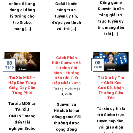
Cổng game
online tlà ứng
Go88 là nền
Sunwin là nền
dụng di động
tảng trực
tảng giải trí
lý tưởng cho
tuyến uy tín,
trực tuyến uy
trò Sicbo,
được yêu thích
tín, mang đến
mang [...]
với trò [...]
trải [...]
Cách Phân
08
08
Biệt Sunwin Và
Th10
Hitclub Giả
Th10
Mạo – Hướng
Tài Xỉu MD5 –
Tài Xỉu Uy Tín
Dẫn Chi Tiết
Hấp Dẫn Từng
– Chốt Kèo
Cập Nhật 2025
Giây, Gay Cấn
Cực Dễ, Nhận
Tháng mười một
Từng Phút
Thưởng Siêu
4, 2025
Tốc
Tài xỉu MD5 tại
Sunwin và
Tài xỉu uy tín là
TÀI XỈU
Hitclub là hai
trò Sicbo trực
ONLINE mang
cổng game đổi
tuyến hấp dẫn,
đến trải
thưởng được
với giao diện
nghiệm Sicbo
cộng đồng