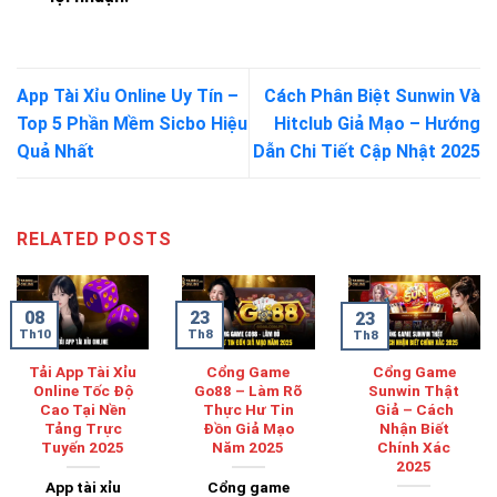
App Tài Xỉu Online Uy Tín –
Cách Phân Biệt Sunwin Và
Top 5 Phần Mềm Sicbo Hiệu
Hitclub Giả Mạo – Hướng
Quả Nhất
Dẫn Chi Tiết Cập Nhật 2025
RELATED POSTS
08
23
23
Th10
Th8
Th8
Tải App Tài Xỉu
Cổng Game
Cổng Game
Online Tốc Độ
Go88 – Làm Rõ
Sunwin Thật
Cao Tại Nền
Thực Hư Tin
Giả – Cách
Tảng Trực
Đồn Giả Mạo
Nhận Biết
Tuyến 2025
Năm 2025
Chính Xác
2025
App tài xỉu
Cổng game