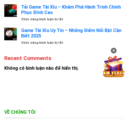
App
Tín
Dẫn
Tài
Tải Game Tài Xỉu – Khám Phá Hành Trình Chinh
–
Chi
Xỉu
Top
Phục Đỉnh Cao
Tiết
Online
Game
Cập
Chức năng bình luận bị tắt
ở
Uy
Sicbo
Nhật
Tải
Tín
HOT
2025
Game
Game Tài Xỉu Uy Tín – Những Điểm Nổi Bật Cần
–
Nhất
Tài
Top
Biết 2025
2025
Xỉu
5
Chức năng bình luận bị tắt
ở
–
Phần
Game
Khám
Mềm
✕
Tài
Phá
Sicbo
Recent Comments
Xỉu
Hành
Hiệu
Uy
Trình
Quả
Tín
Không có bình luận nào để hiển thị.
Chinh
Nhất
–
Phục
Những
Đỉnh
Điểm
Cao
Nổi
Bật
Cần
Biết
2025
VỀ CHÚNG TÔI