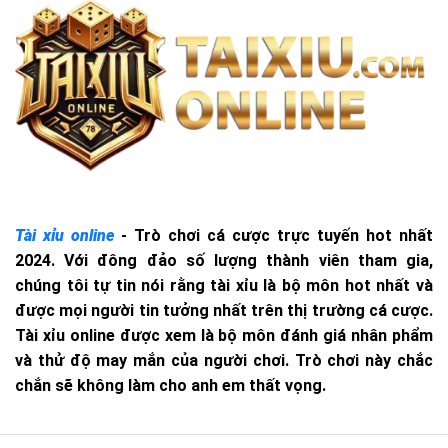
Tài xỉu online
- Trò chơi cá cược trực tuyến hot nhất
2024. Với đông đảo số lượng thành viên tham gia,
chúng tôi tự tin nói rằng tài xỉu là bộ môn hot nhất và
được mọi người tin tưởng nhất trên thị trường cá cược.
Tài xỉu online được xem là bộ môn đánh giá nhân phẩm
và thử độ may mắn của người chơi. Trò chơi này chắc
chắn sẽ không làm cho anh em thất vọng.