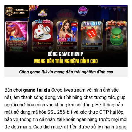
Cổng game Rikvip mang đến trải nghiệm đỉnh cao
Bàn chơi
game tài xỉu
được livestream với hình ảnh sắc
nét, âm thanh sống động, và tính năng chat tương tác, giúp
người chơi hòa mình vào không khí sôi động. Hệ thống bảo
mật sử dụng mã hóa SSL 256-bit và xác thực OTP hai lớp,
bảo vệ thông tin cá nhân, tài khoản ngân hàng trước mọi mối
đe dọa mạng. Giao dịch nạp/rút tiền được xử lý nhanh trong