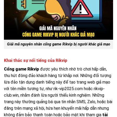
Giải mã nguyên nhân cổng game Rikvip bị người khác giả mạo
Khai thác sự nổi tiếng của Rikvip
Cổng game Rikvip
được yêu thích nhờ trò chơi hấp dẫn,
thu hút đông đảo khách hàng từ khắp nơi. Những đối tượng
lừa đảo tận dụng danh tiếng này để tạo trang web giả mạo
với tên miền tương tự, như rik-vip2025.com hoặc rikvip-
club.win, nhằm đánh lừa người thiếu kinh nghiệm. Những
trang này thường quảng bá qua tin nhắn SMS, Zalo, hoặc bài
đăng trên mạng xã hội, hứa hẹn khuyến mãi hấp dẫn nhưng
không đảm bảo thanh toán hoặc bảo mật khi tham gia
tài