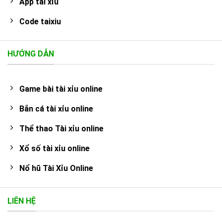
App tài xỉu
Code taixiu
HƯỚNG DẪN
Game bài tài xỉu online
Bắn cá tài xỉu online
Thể thao Tài xỉu online
Xổ số tài xỉu online
Nổ hũ Tài Xỉu Online
LIÊN HỆ