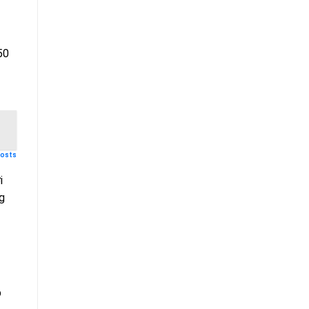
50
Posts
i
g
p