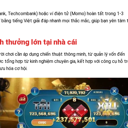
ank, Techcombank) hoặc ví điện tử (Momo) hoàn tất trong 1-3
7 bằng tiếng Việt giải đáp nhanh mọi thắc mắc, giúp bạn yên tâm 
nh thưởng lớn tại nhà cái
ười chơi cần áp dụng chiến thuật thông minh, từ quản lý vốn đến
c tổng hợp từ kinh nghiệm chuyên gia, kết hợp với công cụ hỗ tr
 ưu hóa cơ hội.