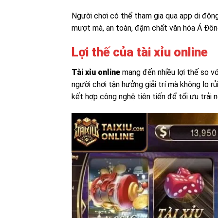
Người chơi có thể tham gia qua app di động 
mượt mà, an toàn, đậm chất văn hóa Á Đông
Lợi thế của tài xỉu online
Tài xỉu online
mang đến nhiều lợi thế so với
người chơi tận hưởng giải trí mà không lo r
kết hợp công nghệ tiên tiến để tối ưu trải 