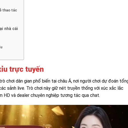
dễ thao tác
ại nhà cái
ỉu
xỉu trực tuyến
trò chơi dân gian phổ biến tại châu Á, nơi người chơi dự đoán tổn
các sảnh live. Trò chơi này giữ nét truyền thống với xúc xắc lắc
m HD và dealer chuyên nghiệp tương tác qua chat.