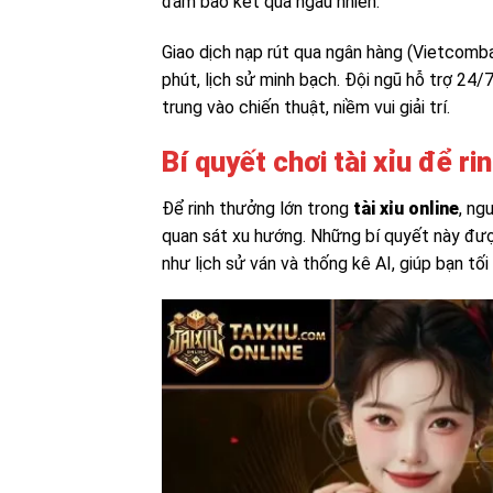
đảm bảo kết quả ngẫu nhiên.
Giao dịch nạp rút qua ngân hàng (Vietcomb
phút, lịch sử minh bạch. Đội ngũ hỗ trợ 24/
trung vào chiến thuật, niềm vui giải trí.
Bí quyết chơi tài xỉu để ri
Để rinh thưởng lớn trong
tài xỉu online
, ng
quan sát xu hướng. Những bí quyết này đượ
như lịch sử ván và thống kê AI, giúp bạn tối