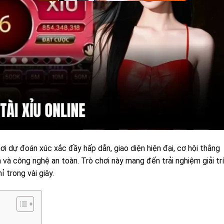
ơi dự đoán xúc xắc đầy hấp dẫn, giao diện hiện đại, cơ hội thắng
và công nghệ an toàn. Trò chơi này mang đến trải nghiệm giải trí
 trong vài giây.