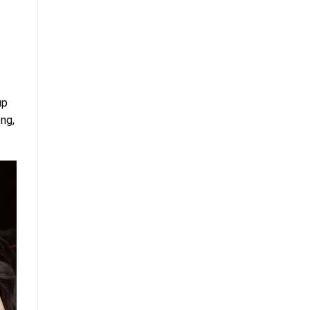
úp
ng,