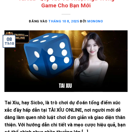
Game Cho Bạn Mới
ĐĂNG VÀO
THÁNG 10 8, 2025
BỞI
MONONO
08
Th10
Tai Xiu, hay Sicbo, là trò chơi dự đoán tổng điểm xúc
xắc đầy hấp dẫn tại TÀI XỈU ONLINE, nơi người mới dễ
dàng làm quen nhờ luật chơi đơn giản và giao diện thân
thiện. Với hướng dẫn chi tiết và mẹo cược hiệu quả, bạn