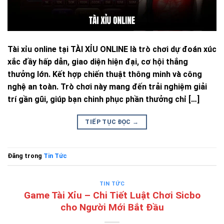
Tài xỉu online tại TÀI XỈU ONLINE là trò chơi dự đoán xúc
xắc đầy hấp dẫn, giao diện hiện đại, cơ hội thắng
thưởng lớn. Kết hợp chiến thuật thông minh và công
nghệ an toàn. Trò chơi này mang đến trải nghiệm giải
trí gần gũi, giúp bạn chinh phục phần thưởng chỉ […]
TIẾP TỤC ĐỌC
→
Đăng trong
Tin Tức
TIN TỨC
Game Tài Xỉu – Chi Tiết Luật Chơi Sicbo
cho Người Mới Bắt Đầu