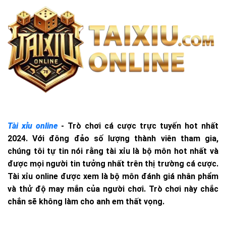
Tài xỉu online
- Trò chơi cá cược trực tuyến hot nhất
2024. Với đông đảo số lượng thành viên tham gia,
chúng tôi tự tin nói rằng tài xỉu là bộ môn hot nhất và
được mọi người tin tưởng nhất trên thị trường cá cược.
Tài xỉu online được xem là bộ môn đánh giá nhân phẩm
và thử độ may mắn của người chơi. Trò chơi này chắc
chắn sẽ không làm cho anh em thất vọng.