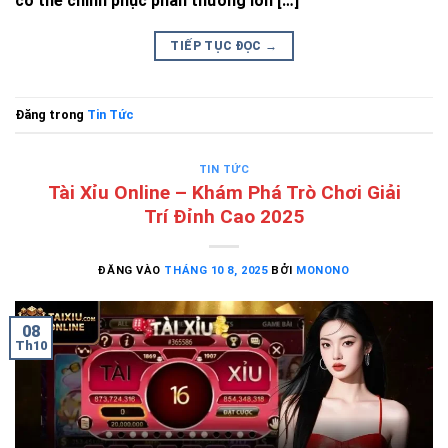
có thể chinh phục phần thưởng lớn […]
TIẾP TỤC ĐỌC
→
Đăng trong
Tin Tức
TIN TỨC
Tài Xỉu Online – Khám Phá Trò Chơi Giải
Trí Đỉnh Cao 2025
ĐĂNG VÀO
THÁNG 10 8, 2025
BỞI
MONONO
08
Th10