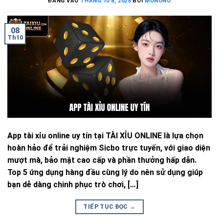
ĐĂNG VÀO
THÁNG 10 8, 2025
BỞI
MONONO
08
Th10
App tài xỉu online uy tín tại TÀI XỈU ONLINE là lựa chọn
hoàn hảo để trải nghiệm Sicbo trực tuyến, với giao diện
mượt mà, bảo mật cao cấp và phần thưởng hấp dẫn.
Top 5 ứng dụng hàng đầu cùng lý do nên sử dụng giúp
bạn dễ dàng chinh phục trò chơi, […]
TIẾP TỤC ĐỌC
→