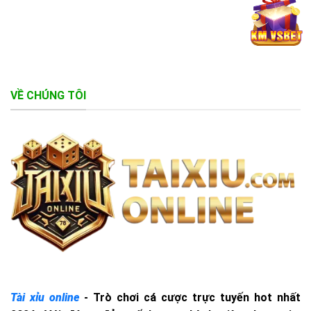
Những
Đỉnh
Điểm
Cao
Nổi
Bật
Cần
Biết
2025
VỀ CHÚNG TÔI
Tài xỉu online
- Trò chơi cá cược trực tuyến hot nhất