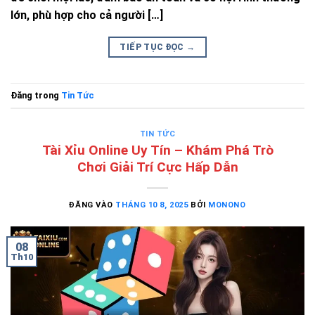
lớn, phù hợp cho cả người […]
TIẾP TỤC ĐỌC
→
Đăng trong
Tin Tức
TIN TỨC
Tài Xỉu Online Uy Tín – Khám Phá Trò
Chơi Giải Trí Cực Hấp Dẫn
ĐĂNG VÀO
THÁNG 10 8, 2025
BỞI
MONONO
08
Th10