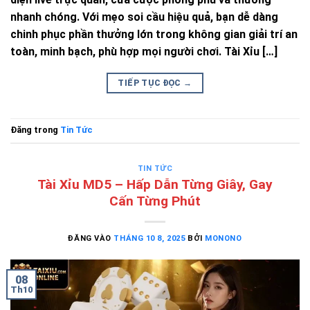
nhanh chóng. Với mẹo soi cầu hiệu quả, bạn dễ dàng
chinh phục phần thưởng lớn trong không gian giải trí an
toàn, minh bạch, phù hợp mọi người chơi. Tài Xỉu […]
TIẾP TỤC ĐỌC
→
Đăng trong
Tin Tức
TIN TỨC
Tài Xỉu MD5 – Hấp Dẫn Từng Giây, Gay
Cấn Từng Phút
ĐĂNG VÀO
THÁNG 10 8, 2025
BỞI
MONONO
08
Th10