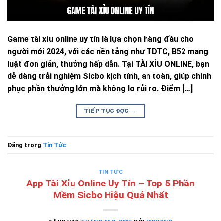
Game tài xỉu online uy tín là lựa chọn hàng đầu cho
người mới 2024, với các nền tảng như TDTC, B52 mang
luật đơn giản, thưởng hấp dẫn. Tại TÀI XỈU ONLINE, bạn
dễ dàng trải nghiệm Sicbo kịch tính, an toàn, giúp chinh
phục phần thưởng lớn mà không lo rủi ro. Điểm […]
TIẾP TỤC ĐỌC
→
Đăng trong
Tin Tức
TIN TỨC
App Tài Xỉu Online Uy Tín – Top 5 Phần
Mềm Sicbo Hiệu Quả Nhất