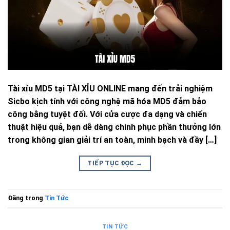
Tài xỉu MD5 tại TÀI XỈU ONLINE mang đến trải nghiệm
Sicbo kịch tính với công nghệ mã hóa MD5 đảm bảo
công bằng tuyệt đối. Với cửa cược đa dạng và chiến
thuật hiệu quả, bạn dễ dàng chinh phục phần thưởng lớn
trong không gian giải trí an toàn, minh bạch và đầy […]
TIẾP TỤC ĐỌC
→
Đăng trong
Tin Tức
TIN TỨC